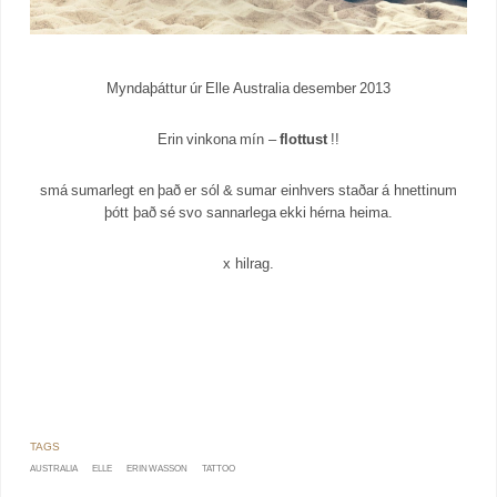
Myndaþáttur úr Elle Australia desember 2013
Erin vinkona mín –
flottust
!!
smá sumarlegt en það er sól & sumar einhvers staðar á hnettinum
þótt það sé svo sannarlega ekki hérna heima.
x hilrag.
AUSTRALIA
ELLE
ERIN WASSON
TATTOO