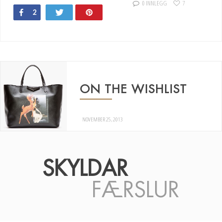
0 INNLEGG
7
Share
Tweet
Pin
2
ON THE WISHLIST
NOVEMBER 25, 2013
SKYLDAR
FÆRSLUR