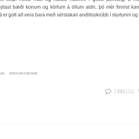
ýtast bæði konum og körlum á öllum aldri, þó mér finnist ka
 þá er gott að vera bara með sérstakan andlitsskrúbb í sturtunni og 
UN
NOKKUR GÓÐ RÁÐ
7 INNLEGG