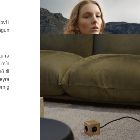
því í
ngun
kurra
n mín
ð til
heyra
ernig