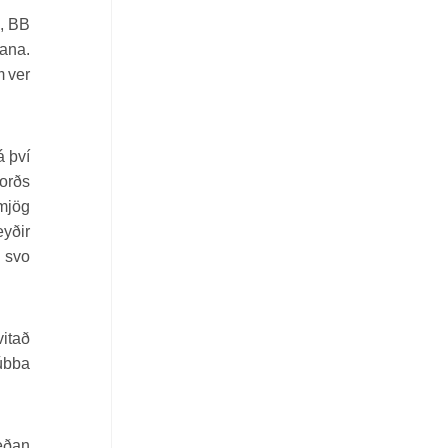
i, BB
ana.
m ver
á því
borðs
 mjög
eyðir
ð svo
vitað
rúbba
eðan