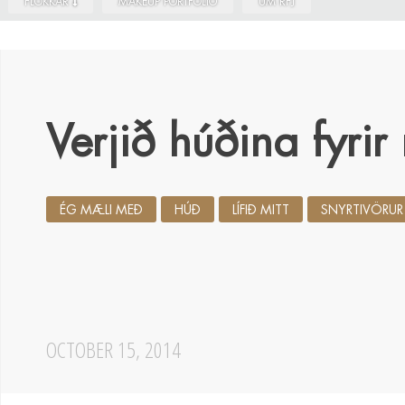
FLOKKAR
MAKEUP PORTFOLIO
UM RFJ
Verjið húðina fyri
ÉG MÆLI MEÐ
HÚÐ
LÍFIÐ MITT
SNYRTIVÖRUR
OCTOBER 15, 2014