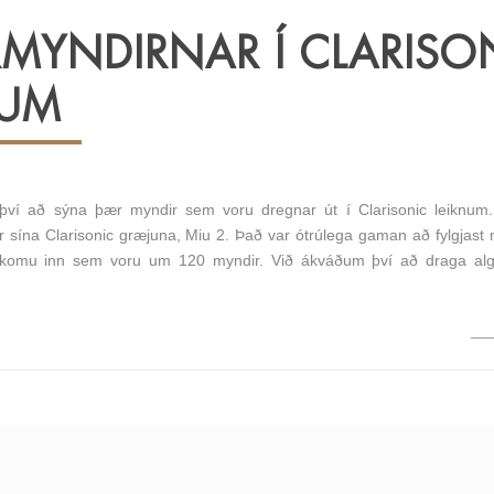
RMYNDIRNAR Í CLARISO
NUM
því að sýna þær myndir sem voru dregnar út í Clarisonic leiknum.
 sína Clarisonic græjuna, Miu 2. Það var ótrúlega gaman að fylgjast
mu inn sem voru um 120 myndir. Við ákváðum því að draga algj