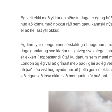
Ég veit ekki með ykkur en síðustu daga er ég og hú
hug að koma með nokkur ráð sem gætu kannski nýs
er að hellast yfir okkur.
Ég finn fyrir menguninni sérstaklega í augunum, mé
daga gamlar og svo klæjar mig alveg svakalega í húði
er ekkert í toppástandi útaf kuldanum sem mætti me
London og ég var að grínast með það í gær að ég væri a
að það séu víst hugmyndir um að þetta gos sé ekki a
við eigum að losa okkur við mengunina úr húðinni.