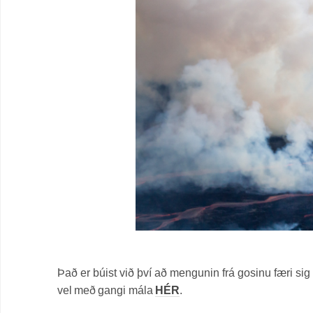
Það er búist við því að mengunin frá gosinu færi sig 
vel með gangi mála
HÉR
.