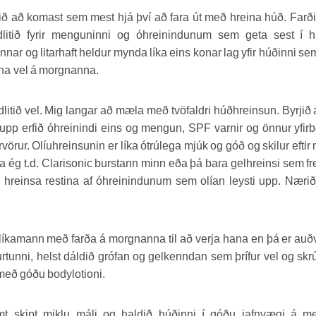
ið að komast sem mest hjá því að fara út með hreina húð. Farð
dlitið fyrir menguninni og óhreinindunum sem geta sest í h
nar og litarhaft heldur mynda líka eins konar lag yfir húðinni se
na vel á morgnanna.
dlitið vel. Mig langar að mæla með tvöfaldri húðhreinsun. Byrjið 
 upp erfið óhreinindi eins og mengun, SPF varnir og önnur yfir
vörur. Olíuhreinsunin er líka ótrúlega mjúk og góð og skilur eftir
 ég t.d. Clarisonic burstann minn eða þá bara gelhreinsi sem fr
ð hreinsa restina af óhreinindunum sem olían leysti upp. Næri
n líkamann með farða á morgnanna til að verja hana en þá er auð
urtunni, helst dáldið grófan og gelkenndan sem þrífur vel og sk
 með góðu bodylotioni.
amt skipt miklu máli og haldið húðinni í góðu jafnvægi á m