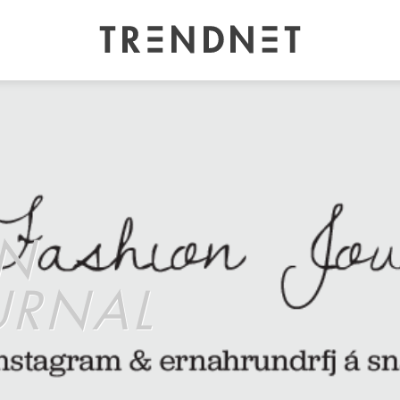
ON
URNAL