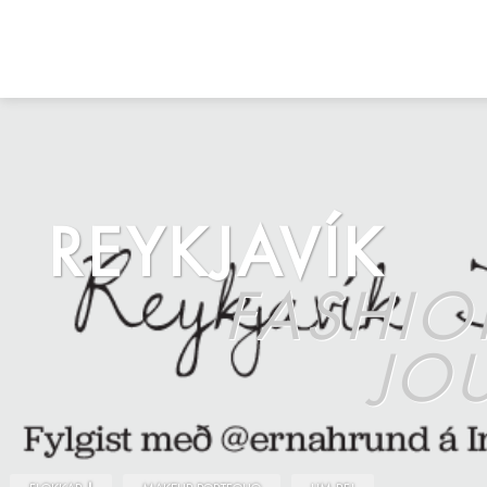
REYKJAVÍK
FASHI
JO