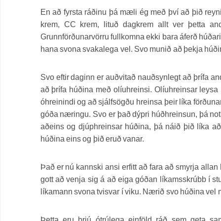
En að fyrsta ráðinu þá mæli ég með því að þið reyn
krem, CC krem, lituð dagkrem allt ver þetta an
Grunnförðunarvörru fullkomna ekki bara áferð húðarin
hana svona svakalega vel. Svo munið að þekja húði
Svo eftir daginn er auðvitað nauðsynlegt að þrífa an
að þrífa húðina með olíuhreinsi. Olíuhreinsar leysa
óhreinindi og að sjálfsögðu hreinsa þeir líka förðunar
góða næringu. Svo er það dýpri húðhreinsun, þá nota
aðeins og djúphreinsar húðina, þá náið þið líka a
húðina eins og þið eruð vanar.
Það er nú kannski ansi erfitt að fara að smyrja alla
gott að venja sig á að eiga góðan líkamsskrúbb í st
líkamann svona tvisvar í viku. Nærið svo húðina vel
Þetta eru þrjú ótrúlega einföld ráð sem geta s