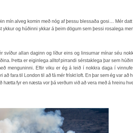
ðin mín alveg komin með nóg af þessu blessaða gosi… Mér datt 
t ykkur og húðinni ykkar á þeim dögum sem þessi rosalega me
r svíður allan daginn og líður eins og linsurnar mínar séu nok
na. Þetta er eiginlega alltof pirrandi sérstaklega þar sem húði
ð menguninni. Eftir viku er ég á leið í nokkra daga í vinnufer
ð fara til London til að fá mér frískt loft. En þar sem ég var að 
ð hætta fyr en næsta vor þá verðum við að vera með á hreinu hv