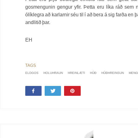
gosmengunin gengur yfir. Þetta eru líka ráð sem n
ólíklegra að karlarnir séu til í að bera á sig farða en
andlitið þar.
EH
ELDGOS
HOLUHRAUN
HREINLÆTI
HÚÐ
HÚÐHREINSUN
MENG
Share
Tweet
Pin
53