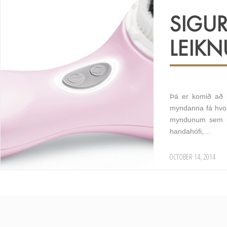
SIGU
LEIK
Þá er komið að 
myndanna fá hvor
myndunum sem ko
handahófi,…
OCTOBER 14, 2014