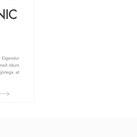
NIC
 Eigendur
 með öllum
örlega af