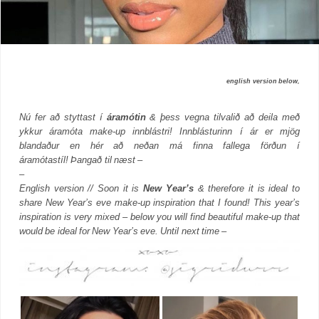
english version below,
Nú fer að styttast í
áramótin
& þess vegna tilvalið að deila með
ykkur áramóta make-up innblástri! Innblásturinn í ár er mjög
blandaður en hér að neðan má finna fallega förðun í
áramótastíl! Þangað til næst –
–
English version // Soon it is
New Year’s
& therefore it is ideal to
share New Year’s eve make-up inspiration that I found! This year’s
inspiration is very mixed – below you will find beautiful make-up that
would be ideal for New Year’s eve. Until next time –