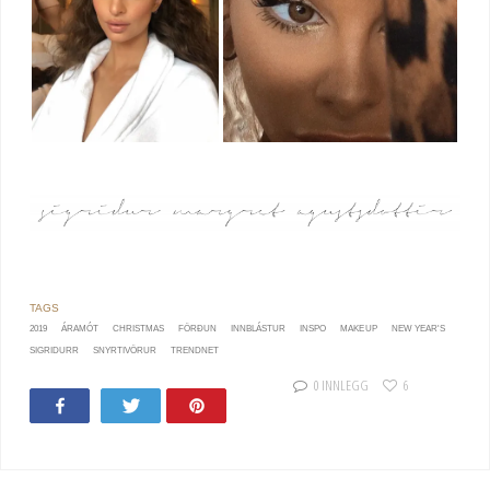
2019
ÁRAMÓT
CHRISTMAS
FÖRÐUN
INNBLÁSTUR
INSPO
MAKE UP
NEW YEAR'S
SIGRIDURR
SNYRTIVÖRUR
TRENDNET
0 INNLEGG
6
Share
Tweet
Pin
249