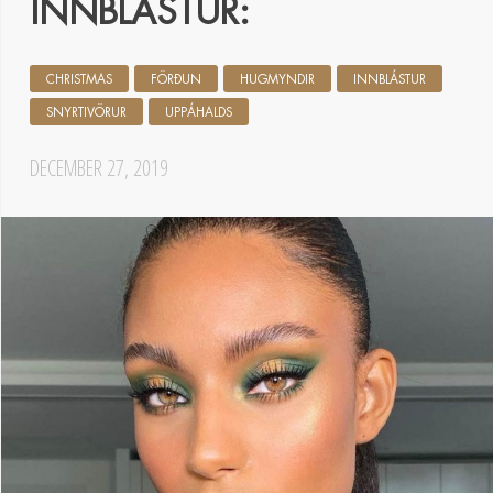
INNBLÁSTUR:
CHRISTMAS
FÖRÐUN
HUGMYNDIR
INNBLÁSTUR
SNYRTIVÖRUR
UPPÁHALDS
DECEMBER 27, 2019