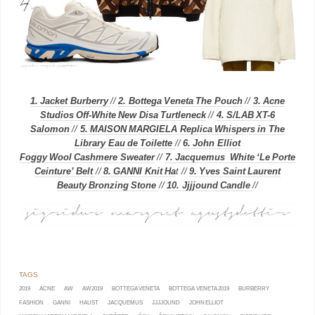
1. Jacket Burberry
//
2. Bottega Veneta The Pouch
//
3. Acne
Studios Off-White New Disa Turtleneck
//
4. S/LAB XT-6
Salomon
//
5. MAISON MARGIELA Replica Whispers in The
Library Eau de Toilette
//
6. John Elliot
Foggy Wool Cashmere Sweater
//
7. Jacquemus White ‘Le Porte
Ceinture’ Belt
//
8. GANNI Knit Ha
t //
9. Yves Saint Laurent
Beauty Bronzing Stone
//
10. Jjjjound Candle
//
2019
ACNE
AW
AW2019
BOTTEGA VENETA
BOTTEGA VENETA 2019
BURBERRY
FASHION
GANNI
HAUST
JACQUEMUS
JJJJOUND
JOHN ELLIOT