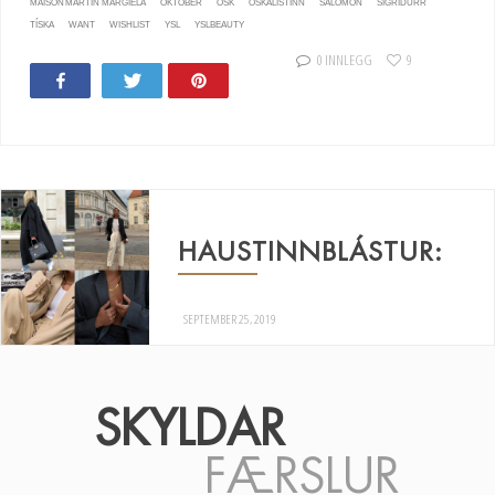
MAISON MARTIN MARGIELA
OKTÓBER
ÓSK
ÓSKALISTINN
SALOMON
SIGRIDURR
TÍSKA
WANT
WISHLIST
YSL
YSLBEAUTY
0 INNLEGG
9
Share
Tweet
Pin
HAUSTINNBLÁSTUR:
SEPTEMBER 25, 2019
SKYLDAR
FÆRSLUR