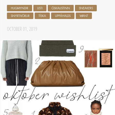
HUGMYNDIR
LISTI
ÓSKALISTINN
SNEAKERS
SNYRTIVÖRUR
TÍSKA
UPPÁHALDS
WANT
OCTOBER 01, 2019