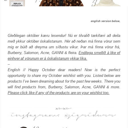
english version below,
Gleðilegan október kæru lesendur! Nú er tilvalið tækifæri að deila
með ykkur október óskalistanum. Hér að neðan má finna vörur sem
mig er búið að dreyma um síðustu vikur. Þar má finna vörur frá,
Burberry, Salomon, Acne, GANNI & fleira.
Endilega smellið á like ef
einhver af vörunum er á óskalistanum ykkar líka.
–
English // Happy October dear readers! Now is the perfect
opportunity to share my October wishlist with you. Listed below are
products I’ve been dreaming about for the past few weeks. There you
will find products from, Burberry, Salomon, Acne, GANNI & more.
Please click like if any of the products are on your wishlist too.