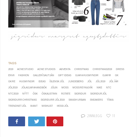
2019
ACNE STUDIO
ACNE STUDIOS
AÐVENTA
CHRISTMAS
CHRISTMAS2019
DRESS
ENVII
FASHION
GALLERÍ SAUTJÁN
GIFT IDEAS
GJAFA HUGMYNDIR
GJAFIR
GK
GK RE
HUGMYNDIR
IDEAS
ÍSLENSK JÓL
J LINDEBERG
JÓL
JÓL 2019
JÓL Í ÁR
JÓL2019
JÓLAGJAFAHANDBÓK
JÓLIN
MOSS
MOSS REYKAJVÍK
NIKE
NTC
NTC2019
NÝTT
ÓSK
ÓSKALISTINN
ROTATE
SIGRIDUR
SIGRIDUR JÓL
SIGRIDURR CHRISTMAS
SIGRIDURR JÓL 2019
SMASH URBAN
SNEAKERS
TÍSKA
TRENDNET JÓL
WANT
WISHLIST
ÞESSI JÓL
2 INNLEGG
11
Share
Tweet
Pin