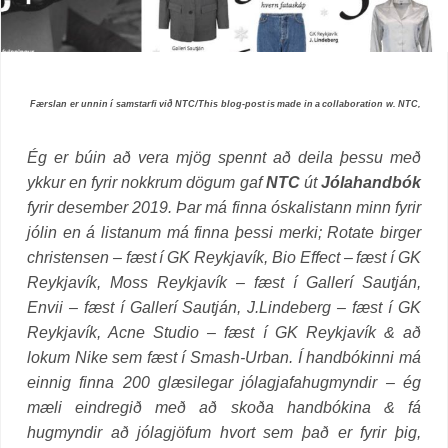
Færslan er unnin í samstarfi við NTC/This blog-post is made in a collaboration w. NTC,
Ég er búin að vera mjög spennt að deila þessu með
ykkur en fyrir nokkrum dögum gaf
NTC
út
Jólahandbók
fyrir desember 2019. Þar má finna óskalistann minn fyrir
jólin en á listanum má finna þessi merki; Rotate birger
christensen – fæst í GK Reykjavík, Bio Effect – fæst í GK
Reykjavík, Moss Reykjavík – fæst í Gallerí Sautján,
Envii – fæst í Gallerí Sautján, J.Lindeberg – fæst í GK
Reykjavík, Acne Studio – fæst í GK Reykjavík & að
lokum Nike sem fæst í Smash-Urban. Í handbókinni má
einnig finna 200 glæsilegar jólagjafahugmyndir – ég
mæli eindregið með að skoða handbókina & fá
hugmyndir að jólagjöfum hvort sem það er fyrir þig,