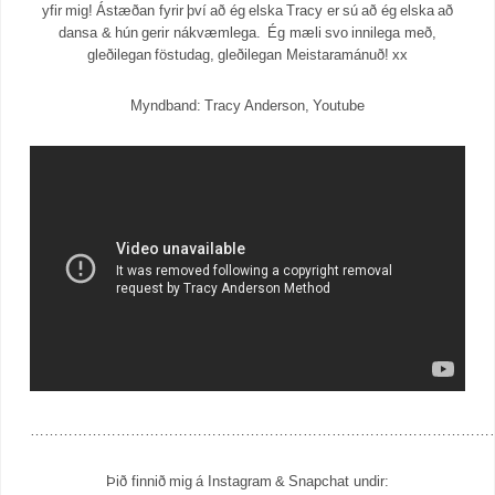
yfir mig! Ástæðan fyrir því að ég elska Tracy er sú að ég elska að
dansa & hún gerir nákvæmlega. Ég mæli svo innilega með,
gleðilegan föstudag, gleðilegan Meistaramánuð! xx
Myndband: Tracy Anderson, Youtube
……………………………………………………………………………………
Þið finnið mig á Instagram & Snapchat undir: