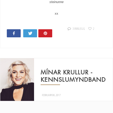
steinunne
xx
3 INNLEGG
2
Share
Tweet
Pin
19
MÍNAR KRULLUR -
KENNSLUMYNDBAND
FEBRUARY 08, 2017