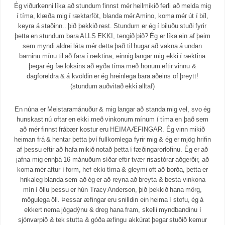
Ég viðurkenni líka að stundum finnst mér heilmikið ferli að melda mig
í tíma, klæða mig í ræktarföt, blanda mér Amino, koma mér út í bíl,
keyra á staðinn.. þið þekkið rest. Stundum er ég í biluðu stuði fyrir
þetta en stundum bara ALLS EKKI, tengið þið? Ég er líka ein af þeim
sem myndi aldrei láta mér detta það til hugar að vakna á undan
barninu mínu til að fara í ræktina, einnig langar mig ekki í ræktina
þegar ég fæ loksins að eyða tíma með honum eftir vinnu &
dagforeldra & á kvöldin er ég hreinlega bara aðeins of þreytt!
(stundum auðvitað ekki alltaf)
En núna er Meistaramánuður & mig langar að standa mig vel, svo ég
hunskast nú oftar en ekki með vinkonum mínum í tíma en það sem
að mér finnst frábær kostur eru HEIMAÆFINGAR. Ég vinn mikið
heiman frá & hentar þetta því fullkomlega fyrir mig & ég er mjög hrifin
af þessu eftir að hafa mikið notað þetta í fæðingarorlofinu. Ég er að
jafna mig ennþá 16 mánuðum síðar eftir tvær risastórar aðgerðir, að
koma mér aftur í form, hef ekki tíma & gleymi oft að borða, þetta er
hrikaleg blanda sem að ég er að reyna að breyta & besta vinkona
mín í öllu þessu er hún Tracy Anderson, þið þekkið hana mörg,
mögulega öll. Þessar æfingar eru snilldin ein heima í stofu, ég á
ekkert nema jógadýnu & dreg hana fram, skelli myndbandinu í
sjónvarpið & tek stutta & góða æfingu akkúrat þegar stuðið kemur