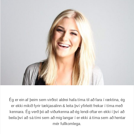
Ég er ein af þeim sem virðist aldrei hafa tíma til að fara í ræktina, ég
er ekki mikið fyrir tækjasalinn & leita því yfirleitt frekar í tíma með
kennara. Ég verð þó að viðurkenna að ég lendi oftar en ekki í því að
beila því að sá tími sem að mig langar í er ekki á tíma sem að hentar
mér fullkomlega.