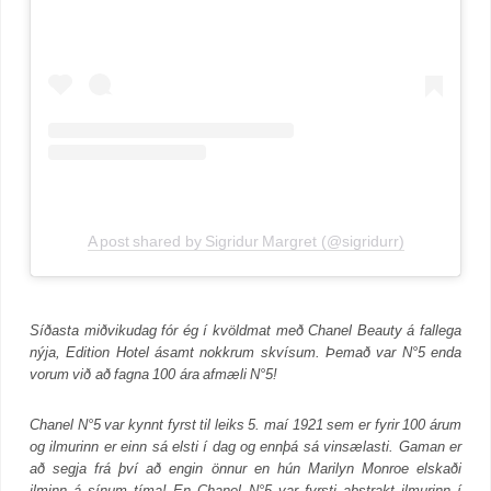
A post shared by Sigridur Margret (@sigridurr)
Síðasta miðvikudag fór ég í kvöldmat með Chanel Beauty á fallega
nýja, Edition Hotel ásamt nokkrum skvísum. Þemað var N°5 enda
vorum við að fagna 100 ára afmæli N°5!
Chanel N°5 var kynnt fyrst til leiks 5. maí 1921 sem er fyrir 100 árum
og ilmurinn er einn sá elsti í dag og ennþá sá vinsælasti. Gaman er
að segja frá því að engin önnur en hún Marilyn Monroe elskaði
ilminn á sínum tíma! En
Chanel N°5 var fyrsti abstrakt ilmurinn í