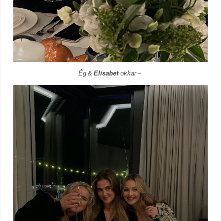
Ég &
Elísabet
okkar –