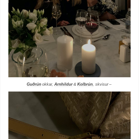
Guðrún
okkar,
Arnhildur
&
Kolbrún
, skvisur –