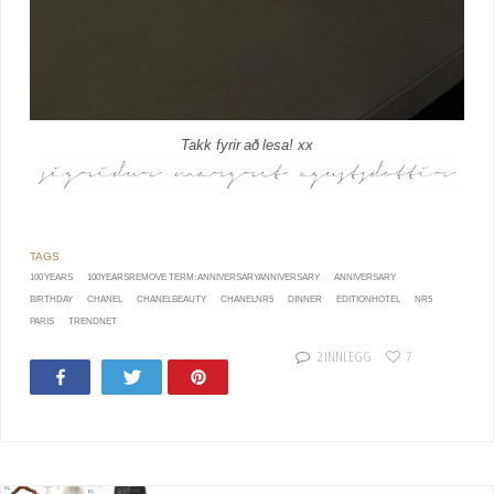
Takk fyrir að lesa! xx
100 YEARS
100YEARSREMOVE TERM: ANNIVERSARYANNIVERSARY
ANNIVERSARY
BIRTHDAY
CHANEL
CHANELBEAUTY
CHANELNR5
DINNER
EDITIONHOTEL
NR5
PARIS
TRENDNET
2 INNLEGG
7
Share
Tweet
Pin