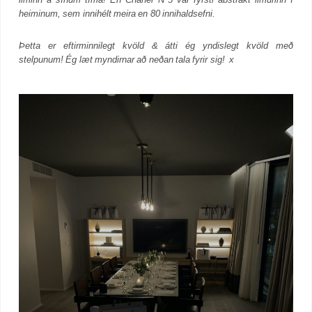
heiminum, sem innihélt meira en 80 innihaldsefni.
Þetta er eftirminnilegt kvöld & átti ég yndislegt kvöld með
stelpunum! Ég læt myndirnar að neðan tala fyrir sig! x