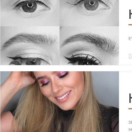
EY
D
S
s