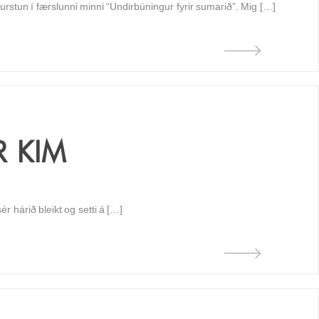
urstun í færslunni minni “Undirbúningur fyrir sumarið”. Mig […]
 KIM
ér hárið bleikt og setti á […]