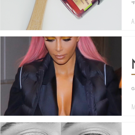
*F
A
Gu
M