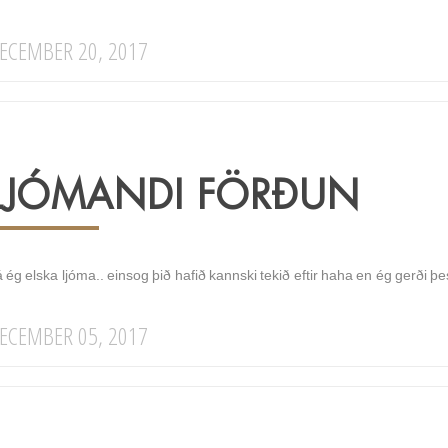
ECEMBER 20, 2017
LJÓMANDI FÖRÐUN
á ég elska ljóma.. einsog þið hafið kannski tekið eftir haha en ég gerði 
ECEMBER 05, 2017