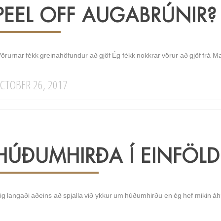
PEEL OFF AUGABRÚNIR?
örurnar fékk greinahöfundur að gjöf Ég fékk nokkrar vörur að gjöf frá Ma
CTOBER 26, 2017
HÚÐUMHIRÐA Í EINFÖL
ig langaði aðeins að spjalla við ykkur um húðumhirðu en ég hef mikin áh