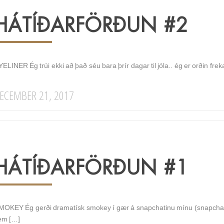
HÁTÍÐARFÖRÐUN #2
ELINER Ég trúi ekki að það séu bara þrír dagar til jóla.. ég er orðin frek
ECEMBER 21, 2017
HÁTÍÐARFÖRÐUN #1
MOKEY Ég gerði dramatísk smokey í gær á snapchatinu mínu (snapchat:
em […]