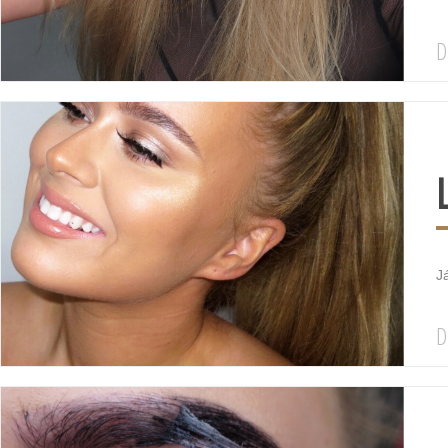
D
J
D