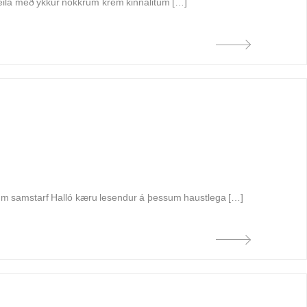
 deila með ykkur nokkrum krem kinnalitum […]
num samstarf Halló kæru lesendur á þessum haustlega […]