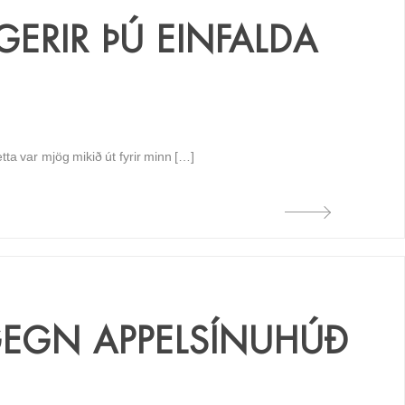
ERIR ÞÚ EINFALDA
tta var mjög mikið út fyrir minn […]
EGN APPELSÍNUHÚÐ