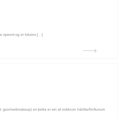
ar spennt og er loksins […]
 gsortveitmakeup) en þetta er ein af nokkrum hátíðarförðunum