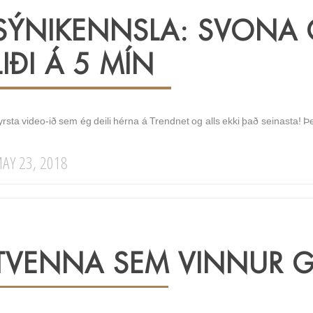
SÝNIKENNSLA: SVONA G
LIÐI Á 5 MÍN
rsta video-ið sem ég deili hérna á Trendnet og alls ekki það seinasta! Þe
AY 23, 2018
TVENNA SEM VINNUR G