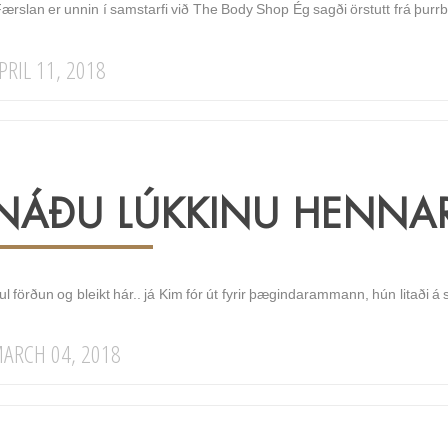
ærslan er unnin í samstarfi við The Body Shop Ég sagði örstutt frá þurrb
PRIL 11, 2018
NÁÐU LÚKKINU HENNAR
l förðun og bleikt hár.. já Kim fór út fyrir þægindarammann, hún litaði á s
ARCH 04, 2018