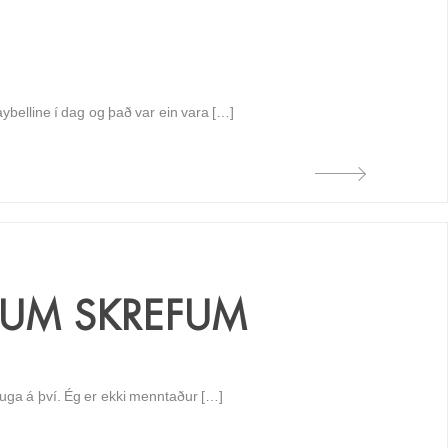
ybelline í dag og það var ein vara […]
DUM SKREFUM
uga á því. Ég er ekki menntaður […]