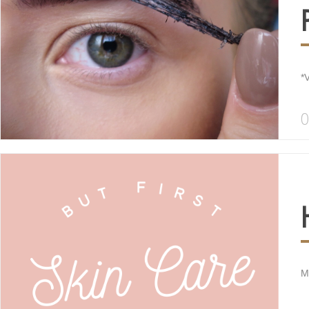
*V
O
M