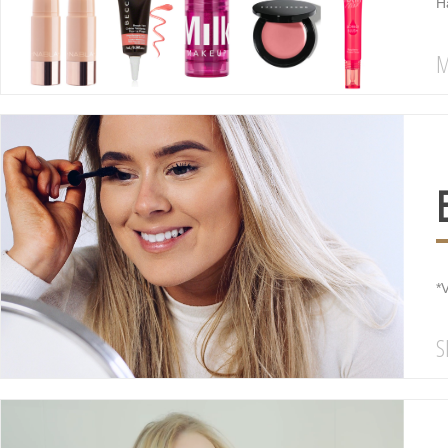
H
M
*
S