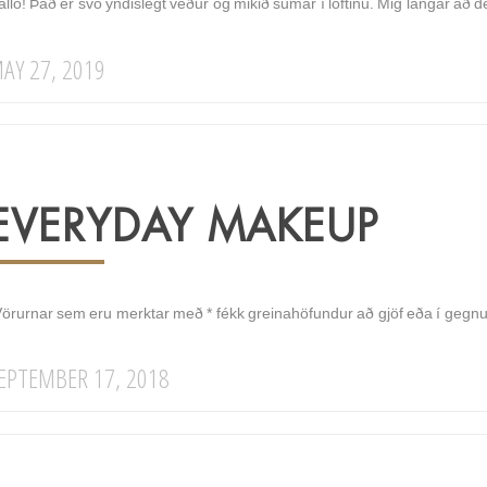
alló! Það er svo yndislegt veður og mikið sumar í loftinu. Mig langar að
AY 27, 2019
EVERYDAY MAKEUP
Vörurnar sem eru merktar með * fékk greinahöfundur að gjöf eða í geg
EPTEMBER 17, 2018