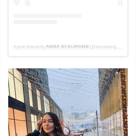
A post shared by 𝗔𝗡𝗡𝗔 𝗕𝗘𝗥𝗚𝗠𝗔𝗡𝗡 (@annasbergmann)