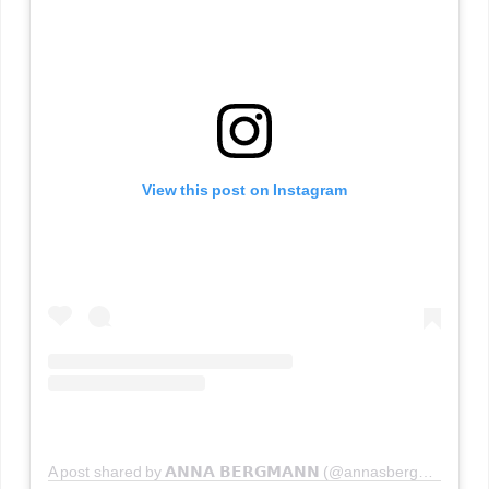
View this post on Instagram
A post shared by 𝗔𝗡𝗡𝗔 𝗕𝗘𝗥𝗚𝗠𝗔𝗡𝗡 (@annasbergmann)