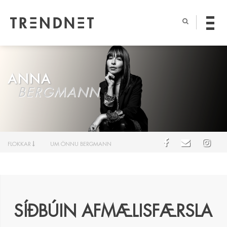
ANNA
BERGMANN
FLOKKAR
UM ÖNNU BERGMANN
SÍÐBÚIN AFMÆLISFÆRSLA