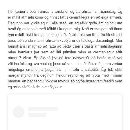
Hér kemur síðbúin afmælisfærsla en ég átti afmæli sl. mánudag. Ég
er mikil afmæliskona og finnst fátt skemmtilegra en að eiga afmæli.
Dagurinn var yndislegur í alla staði en ég fékk góða áminningu um
hvað ég er heppin með fólkið í kringum mig. Það er svo gott að finna
fyrir mikilli ást í kringum sig og það að fólk taki sér tíma frá lífi sínu til
þess að senda manni afmæliskveðju er einfaldlega dásamlegt. Mér
fannst ansi magnað að fatta að þetta væri síðasti afmælisdagurinn
minn barnlaus þar sem að litli prinsinn minn er væntanlegur eftir
rúmar 7 vikur. Ég ákvað því að fara tvisvar út að borða með vel
völdnu fólki og svo naut ég þess að vera ein að dúlla mér, sem verður
mögulega smá erfitt þegar sá litli mætir á svæðið. Ég tók ekki
margar myndir frá deginum heldur reyndi ég að njóta með mínum
nánustu en það fengu nokkrar myndir að prýða Instagram feedið sem
ég ætla að fá að deila með ykkur.