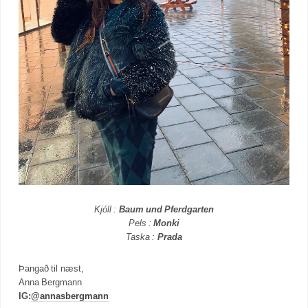
Kjóll :
Baum und Pferdgarten
Pels :
Monki
Taska :
Prada
Þangað til næst,
Anna Bergmann
IG:
@annasbergmann