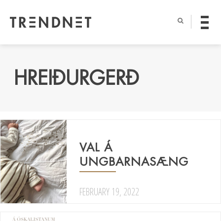
HREIÐURGERÐ
VAL Á
UNGBARNASÆNG
FEBRUARY 19, 2022