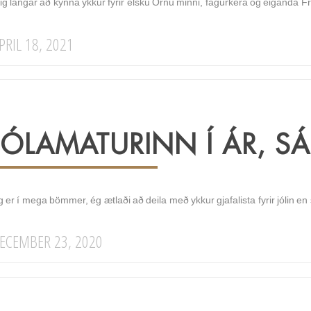
ig langar að kynna ykkur fyrir elsku Örnu minni, fagurkera og eiganda F
PRIL 18, 2021
JÓLAMATURINN Í ÁR, SÁ
 er í mega bömmer, ég ætlaði að deila með ykkur gjafalista fyrir jólin en 
ECEMBER 23, 2020