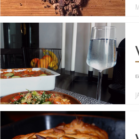
M
E
J