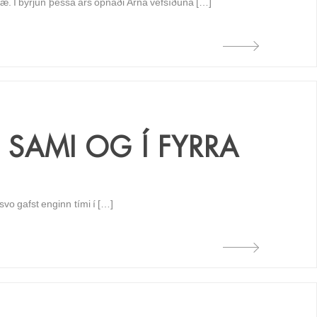
ræ. Í byrjun þessa árs opnaði Arna vefsíðuna […]
 SAMI OG Í FYRRA
svo gafst enginn tími í […]