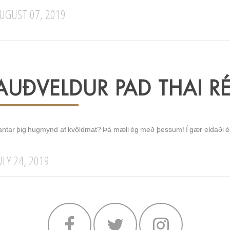
UGUST 07, 2019
AUÐVELDUR PAD THAI R
antar þig hugmynd af kvöldmat? Þá mæli ég með þessum! Í gær eldaði ég 
ULY 24, 2019