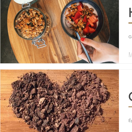
G
M
É