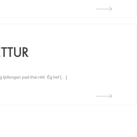
ÉTTUR
ljúfengan pad thai rétt. Ég hef […]