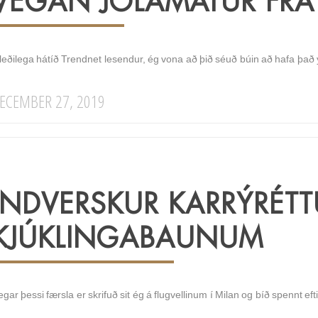
VEGAN JÓLAMATUR FRÁ
leðilega hátíð Trendnet lesendur, ég vona að þið séuð búin að hafa það 
ECEMBER 27, 2019
INDVERSKUR KARRÝRÉT
KJÚKLINGABAUNUM
gar þessi færsla er skrifuð sit ég á flugvellinum í Milan og bíð spennt efti