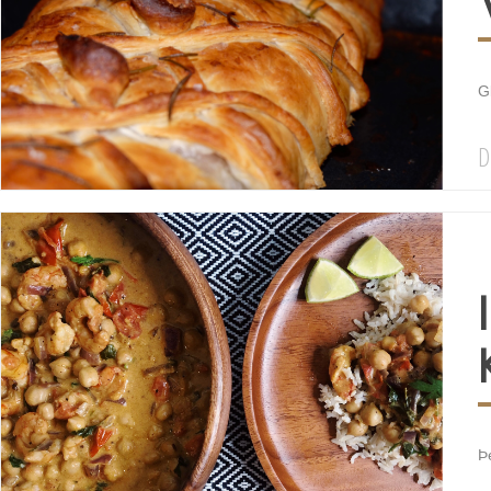
G
D
Þe