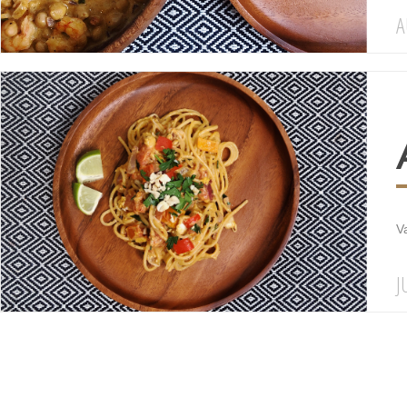
A
V
J