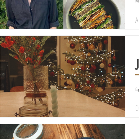
M
A
Ég
D