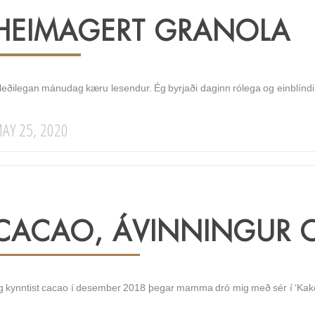
HEIMAGERT GRANOLA
leðilegan mánudag kæru lesendur. Ég byrjaði daginn rólega og einblíndi 
AY 25, 2020
CACAO, ÁVINNINGUR O
g kynntist cacao í desember 2018 þegar mamma dró mig með sér í ‘Kakó