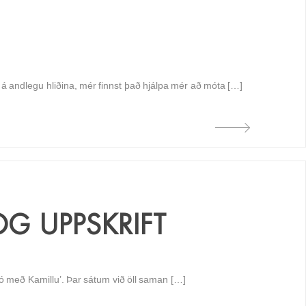
á andlegu hliðina, mér finnst það hjálpa mér að móta […]
G UPPSKRIFT
 með Kamillu’. Þar sátum við öll saman […]