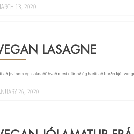
ARCH 13, 2020
VEGAN LASAGNE
itt að því sem ég ‘saknaði’ hvað mest eftir að ég hætti að borða kjöt var
ANUARY 26, 2020