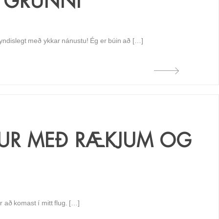
 GRUNNI
yndislegt með ykkar nánustu! Ég er búin að […]
TUR MEÐ RÆKJUM OG
r að komast í mitt flug. […]