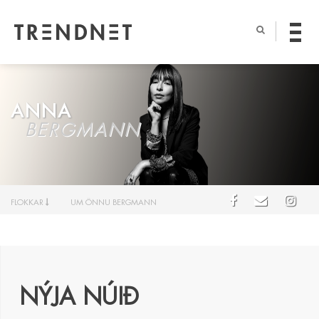
ANNA
BERGMANN
FLOKKAR
UM ÖNNU BERGMANN
NÝJA NÚIÐ