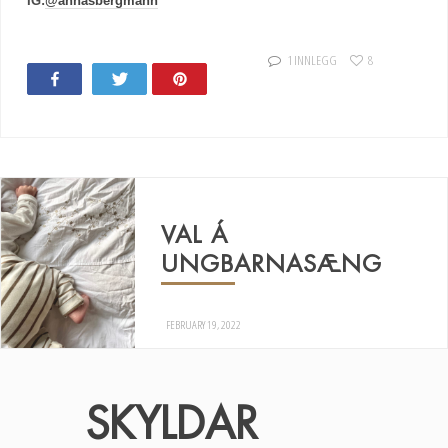
IG:
@annasbergmann
1 INNLEGG
8
Share
Tweet
Pin
VAL Á
UNGBARNASÆNG
FEBRUARY 19, 2022
SKYLDAR