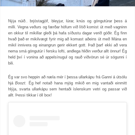
Nýja núið.. brjóstagjöf, bleyjur, lúrar, knús og göngutúrar þess á
milli. Vegna veðurs og færðar höfum við lítið komist út með vagninn
en okkur til mikillar gleði þá hafa síðustu dagar verið góðir. Ég finn
hvað það er mikilvægt fyrir mig að komast aðeins út með Mána en
mikil innivera og einangrun gerir ekkert gott. Það þarf ekki að vera
nema smá göngutúr í fersku lofti, andlega hliðin verður allt önnur! Ég
held því í vonina að appelsínugul og rauð viðvörun sé úr sögunni í
bili.
Ég var svo heppin að næla mér í þessa ullarkápu frá
Ganni
á útsölu
hjá
Boozt.
Ég hef notað hana mjög mikið en mig vantaði einmitt
hlýja, svarta ullarkápu sem hentaði íslenskum vetri og passar við
allt. Þessi tikkar í öll box!