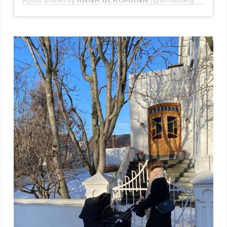
A post shared by 𝗔𝗡𝗡𝗔 𝗕𝗘𝗥𝗚𝗠𝗔𝗡𝗡 (@annasbergmann)