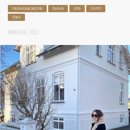
FÆÐINGARORLOFIÐ
ÍSLAND
LÍFIÐ
OUTFIT
TÍSKA
MARCH 04, 2022