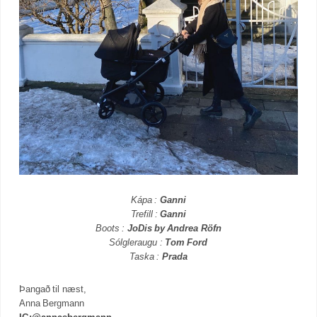
Kápa :
Ganni
Trefill :
Ganni
Boots :
JoDis by Andrea Röfn
Sólgleraugu :
Tom Ford
Taska :
Prada
Þangað til næst,
Anna Bergmann