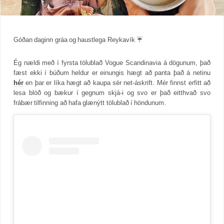
Góðan daginn gráa og haustlega Reykavík ☔️
Ég nældi með í fyrsta tölublað Vogue Scandinavia á dögunum, það
fæst ekki í búðum heldur er einungis hægt að panta það á netinu
hér
en þar er líka hægt að kaupa sér net-áskrift. Mér finnst erfitt að
lesa blöð og bækur í gegnum skjá-i og svo er það eitthvað svo
frábær tilfinning að hafa glænýtt tölublað í höndunum.