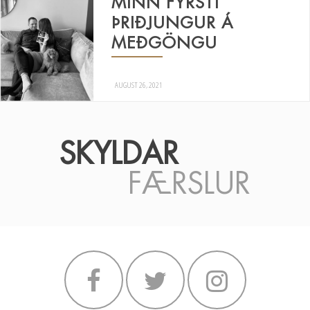
MINN FYRSTI
ÞRIÐJUNGUR Á
MEÐGÖNGU
AUGUST 26, 2021
SKYLDAR
FÆRSLUR