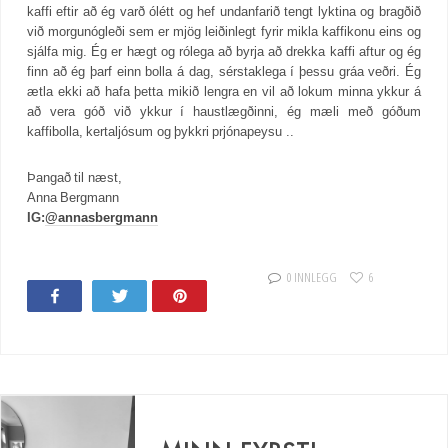
kaffi eftir að ég varð ólétt og hef undanfarið tengt lyktina og bragðið
við morgunógleði sem er mjög leiðinlegt fyrir mikla kaffikonu eins og
sjálfa mig. Ég er hægt og rólega að byrja að drekka kaffi aftur og ég
finn að ég þarf einn bolla á dag, sérstaklega í þessu gráa veðri. Ég
ætla ekki að hafa þetta mikið lengra en vil að lokum minna ykkur á
að vera góð við ykkur í haustlægðinni, ég mæli með góðum
kaffibolla, kertaljósum og þykkri prjónapeysu ..
Þangað til næst,
Anna Bergmann
IG:
@annasbergmann
0 INNLEGG
6
Share
Tweet
Pin