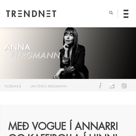
ANNA
BERGMANN
FLOKKAR
UM ÖNNU BERGMANN
MEÐ VOGUE Í ANNARRI