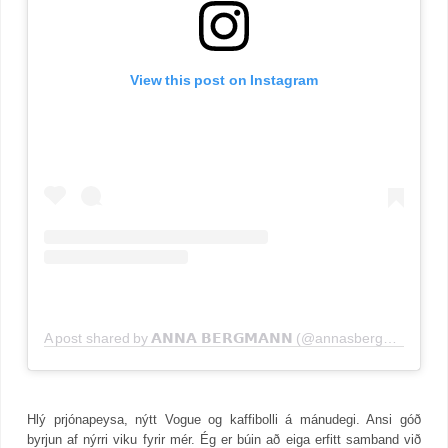
View this post on Instagram
A post shared by 𝗔𝗡𝗡𝗔 𝗕𝗘𝗥𝗚𝗠𝗔𝗡𝗡 (@annasbergmann)
Hlý prjónapeysa, nýtt Vogue og kaffibolli á mánudegi. Ansi góð
byrjun af nýrri viku fyrir mér. Ég er búin að eiga erfitt samband við