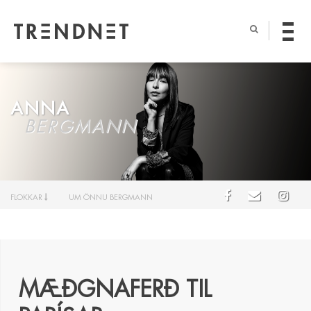
ANNA
BERGMANN
FLOKKAR
UM ÖNNU BERGMANN
MÆÐGNAFERÐ TIL