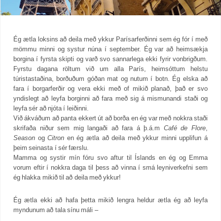
Ég ætla loksins að deila með ykkur Parísarferðinni sem ég fór í með
mömmu minni og systur núna í september. Ég var að heimsækja
borgina í fyrsta skipti og varð svo sannarlega ekki fyrir vonbrigðum.
Fyrstu dagana röltum við um alla París, heimsóttum helstu
túristastaðina, borðuðum góðan mat og nutum í botn. Ég elska að
fara í borgarferðir og vera ekki með of mikið planað, það er svo
yndislegt að leyfa borginni að fara með sig á mismunandi staði og
leyfa sér að njóta í leiðinni.
Við ákváðum að panta ekkert út að borða en ég var með nokkra staði
skrifaða niður sem mig langaði að fara á þ.á.m
Café de Flore
,
Season
og
Citron
en ég ætla að deila með ykkur minni upplifun á
þeim seinasta í sér færslu.
Mamma og systir mín fóru svo aftur til Íslands en ég og Emma
vorum eftir í nokkra daga til þess að vinna í smá leyniverkefni sem
ég hlakka mikið til að deila með ykkur!
Ég ætla ekki að hafa þetta mikið lengra heldur ætla ég að leyfa
myndunum að tala sínu máli –