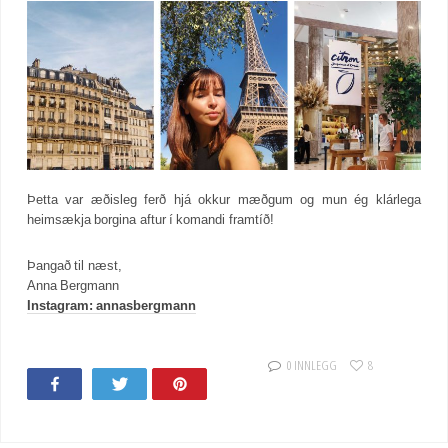
Þetta var æðisleg ferð hjá okkur mæðgum og mun ég klárlega
heimsækja borgina aftur í komandi framtíð!
Þangað til næst,
Anna Bergmann
Instagram: annasbergmann
0 INNLEGG
8
Share
Tweet
Pin