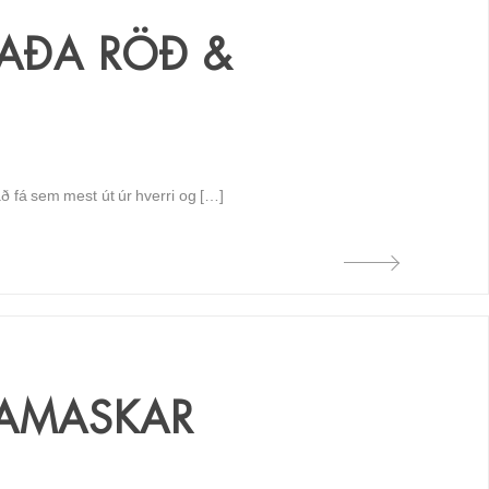
VAÐA RÖÐ &
ð fá sem mest út úr hverri og […]
KAMASKAR