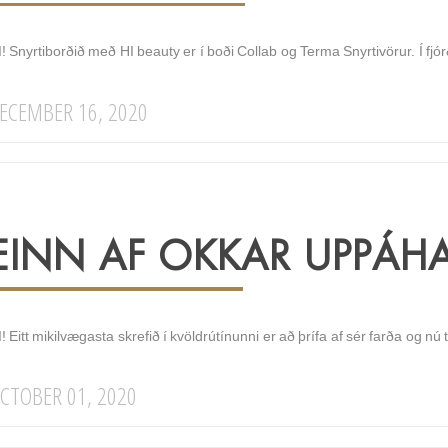
! Snyrtiborðið með HI beauty er í boði Collab og Terma Snyrtivörur. Í fj
ECEMBER 16, 2020
EINN AF OKKAR UPPÁHA
! Eitt mikilvægasta skrefið í kvöldrútínunni er að þrífa af sér farða og nú 
CTOBER 01, 2020