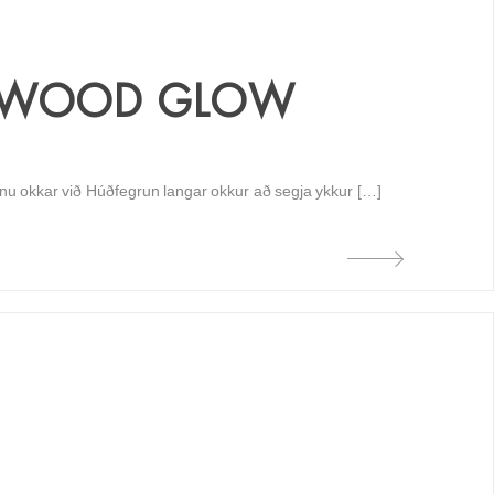
LYWOOD GLOW
finu okkar við Húðfegrun langar okkur að segja ykkur […]