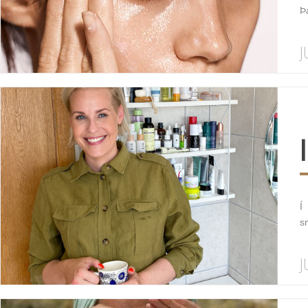
Þa
J
Í
s
J