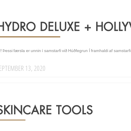
HYDRO DELUXE + HOL
! Þessi færsla er unnin í samstarfi við Húðfegrun Í framhaldi af samstar
EPTEMBER 13, 2020
SKINCARE TOOLS