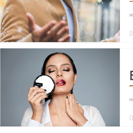
HI
D
HI
O