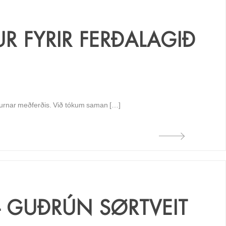
R FYRIR FERÐALAGIÐ
vörurnar meðferðis. Við tókum saman […]
– GUÐRÚN SØRTVEIT