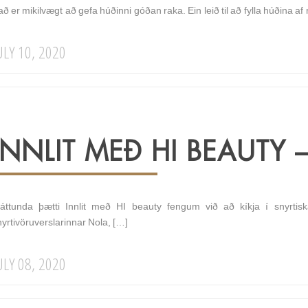
ð er mikilvægt að gefa húðinni góðan raka. Ein leið til að fylla húðina a
ULY 10, 2020
INNLIT MEÐ HI BEAUTY 
 áttunda þætti Innlit með HI beauty fengum við að kíkja í snyrtiská
nyrtivöruverslarinnar Nola, […]
ULY 08, 2020