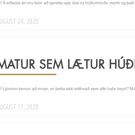
I! Á síðasta ári eru búin að spretta upp ótal ný húðumhirðu merki og þa
UGUST 24, 2020
MATUR SEM LÆTUR HÚÐ
! Ljóminn kemur að innan, er þetta ekki eitthvað sem allir hafa heyrt? M
UGUST 11, 2020