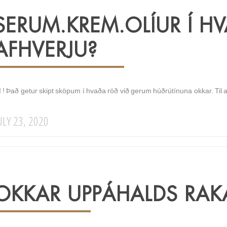
SERUM.KREM.OLÍUR Í H
AFHVERJU?
I ! Það getur skipt sköpum í hvaða röð við gerum húðrútínuna okkar. Til a
ULY 23, 2020
OKKAR UPPÁHALDS RA