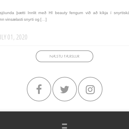
 sjöunda þætti Innlit með HI beauty fengum við að kíkja í snyrti
nn vinsælasti snyrti og […]
ULY 01, 2020
NÆSTU FÆRSLUR