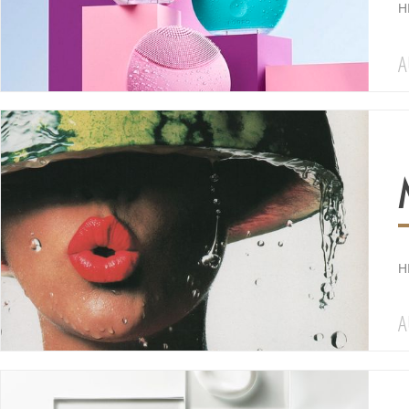
H
A
HI
A