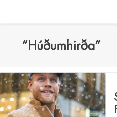
“Húðumhirða”