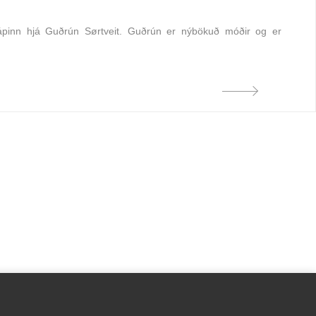
skápinn hjá Guðrún Sørtveit. Guðrún er nýbökuð móðir og er