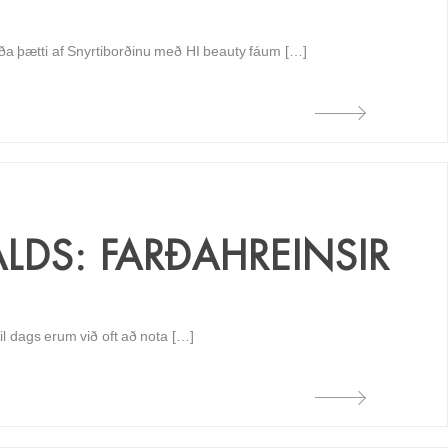
órða þætti af Snyrtiborðinu með HI beauty fáum […]
LDS: FARÐAHREINSIR
til dags erum við oft að nota […]