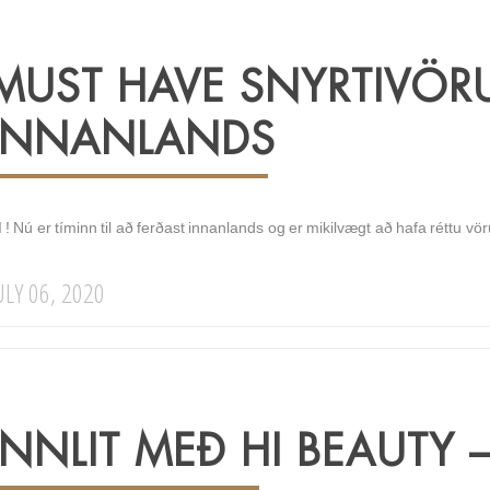
MUST HAVE SNYRTIVÖRU
INNANLANDS
 ! Nú er tíminn til að ferðast innanlands og er mikilvægt að hafa réttu 
ULY 06, 2020
INNLIT MEÐ HI BEAUTY 