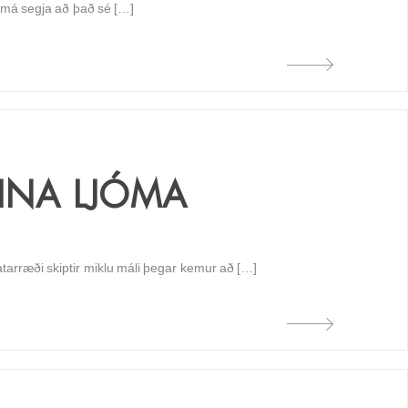
ð má segja að það sé […]
INA LJÓMA
atarræði skiptir miklu máli þegar kemur að […]