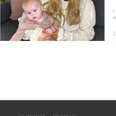
Í
ei
J