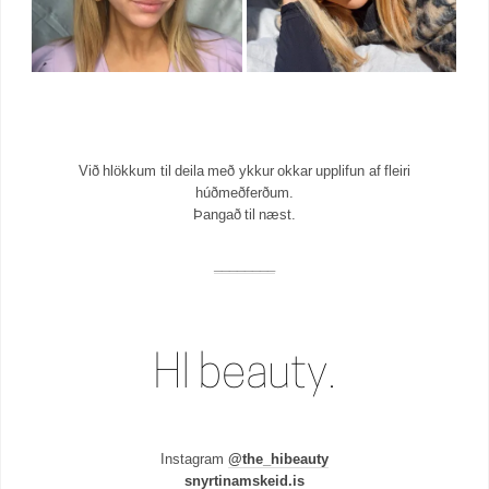
Við hlökkum til deila með ykkur okkar upplifun af fleiri
húðmeðferðum.
Þangað til næst.
________
Instagram
@the_hibeauty
snyrtinamskeid.is