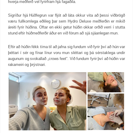
hverja meðferð vel fyrirfram hjá fagaðila.
Sigríður hjá Húðfegrun var fljót að láta okkur vita að þessi viðbrögð
væru fullkomlega eðlileg þar sem Hydro Deluxe meðferðin er mikið
áreiti fyrir húðina. Oftar en ekki getur húðin okkar orðið verri í stutta
stund eftir húðmeðferðir áður en við förum að sjá sjáanlegan mun.
Eftir að húðin fékk tíma til að jafna sig fundum við fyrir því að hún var
þéttari í sér og fínar línur voru mun sléttari og þá sérstaklega undir
augunum og svokallað „crows feet“. Við fundum fyrir því að húðin var
rakameiri og þrýstnari.