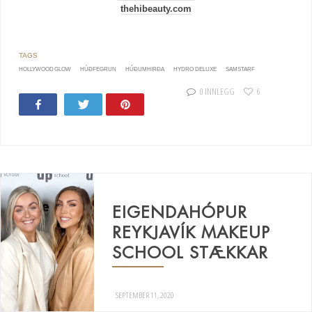
thehibeauty.com
HOLLYWOOD GLOW
HÚÐFEGRUN
HÚÐUMHIRÐA
HYDRO DELUXE
SAMSTARF
0 INNLEGG
6
Share
Tweet
Pin
EIGENDAHÓPUR
REYKJAVÍK MAKEUP
SCHOOL STÆKKAR
SEPTEMBER 11, 2020