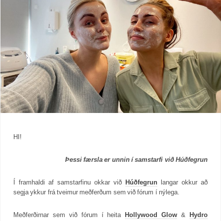
HI!
Þessi færsla er unnin í samstarfi við Húðfegrun
Í framhaldi af samstarfinu okkar við
Húðfegrun
langar okkur að
segja ykkur frá tveimur meðferðum sem við fórum í nýlega.
Meðferðirnar sem við fórum í heita
Hollywood Glow
&
Hydro