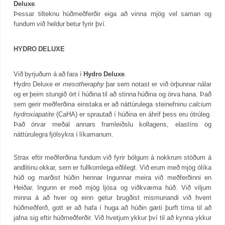
Deluxe
.
Þessar tilteknu húðmeðferðir eiga að vinna mjög vel saman og
fundum við heldur betur fyrir því.
HYDRO DELUXE
Við byrjuðum á að fara í
Hydro Deluxe
.
Hydro Deluxe er
mesotheraphy
þar sem notast er við örþunnar nálar
og er þeim stungið ört í húðina til að stinna húðina og örva hana. Það
sem gerir meðferðina einstaka er að náttúrulega steinefninu
calcium
hydroxiapatite
(CaHA) er sprautað í húðina en áhrif þess eru ótrúleg.
Það örvar meðal annars framleiðslu kollagens, elastíns og
náttúrulegra fjölsykra í líkamanum.
Strax eftir meðferðina fundum við fyrir bólgum á nokkrum stöðum á
andlitinu okkar, sem er fullkomlega eðlilegt. Við erum með mjög ólíka
húð og marðist húðin hennar Ingunnar meira við meðferðinni en
Heiðar. Ingunn er með mjög ljósa og viðkvæma húð. Við viljum
minna á að hver og einn getur brugðist mismunandi við hverri
húðmeðferð, gott er að hafa í huga að húðin gæti þurft tíma til að
jafna sig eftir húðmeðferðir. Við hvetjum ykkur því til að kynna ykkur