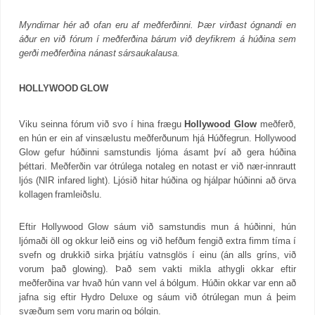
Myndirnar hér að ofan eru af meðferðinni. Þær virðast ógnandi en
áður en við fórum í meðferðina bárum við deyfikrem á húðina sem
gerði meðferðina nánast sársaukalausa.
HOLLYWOOD GLOW
Viku seinna fórum við svo í hina frægu
Hollywood Glow
meðferð,
en hún er ein af vinsælustu meðferðunum hjá Húðfegrun. Hollywood
Glow gefur húðinni samstundis ljóma ásamt því að gera húðina
þéttari. Meðferðin var ótrúlega notaleg en notast er við nær-innrautt
ljós (NIR infared light). Ljósið hitar húðina og hjálpar húðinni að örva
kollagen framleiðslu.
Eftir Hollywood Glow sáum við samstundis mun á húðinni, hún
ljómaði öll og okkur leið eins og við hefðum fengið extra fimm tíma í
svefn og drukkið sirka þrjátíu vatnsglös í einu (án alls gríns, við
vorum það glowing). Það sem vakti mikla athygli okkar eftir
meðferðina var hvað hún vann vel á bólgum. Húðin okkar var enn að
jafna sig eftir Hydro Deluxe og sáum við ótrúlegan mun á þeim
svæðum sem voru marin og bólgin.