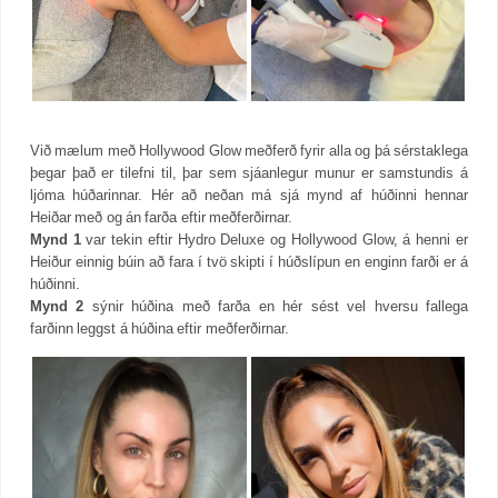
Við mælum með Hollywood Glow meðferð fyrir alla og þá sérstaklega
þegar það er tilefni til, þar sem sjáanlegur munur er samstundis á
ljóma húðarinnar. Hér að neðan má sjá mynd af húðinni hennar
Heiðar með og án farða eftir meðferðirnar.
Mynd 1
var tekin eftir Hydro Deluxe og Hollywood Glow, á henni er
Heiður einnig búin að fara í tvö skipti í húðslípun en enginn farði er á
húðinni.
Mynd 2
sýnir húðina með farða en hér sést vel hversu fallega
farðinn leggst á húðina eftir meðferðirnar.