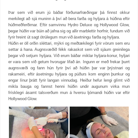
Þar sem við erum jú báðar förðunarfræðingar þá finnst okkur
merkilegt að sjá muninn á því að bera farða og hyljara á húðina eftir
húðmeðferðirnar. Eftir samvinnu Hydro Deluxe og Hollywood Glow,
þegar húðin var búin að jafna sig og allir marblettir horfnir, fundum við
fyrir hreint út sagt ótrúlegum mun við ásetningu farða og hyljara.
Húðin er öll orðin sléttari, mýkri og meðtækilegri fyrir vörum sem eru
settar á hana. Augnsvæðið fékk rakaskot sem við sjáum greinilega
þegar við setjum hyljara. Við erum báðar miklar hyljara-konur, hyljari
er vara sem við getum hvorugar lifað án. Ingunn er með frekar þurrt
augnsvæði og fann hún fyrir því að húðin þar var þrýstnari og
rakameiri, eftir ásetningu hyljara og púðurs kom enginn þurrkur og
engar línur þrátt fyrir langan vinnudag. Heiður hefur lengi glímt við
mikla bauga og fannst henni húðin undir augunum virka mun
frísklegri ásamt talsverðum mun á hversu ljómandi húðin var eftir
Hollywood Glow.