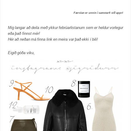
Færslan er unnin í samstarfi við apprl
Mig langar að deila með ykkur febrúarlistanum sem er heldur vorlegur
eða það finnst mér!
Hér að neðan má finna link en meira var það ekki í bili!
Eigið góða viku,