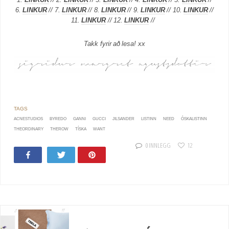
6.
LINKUR
// 7.
LINKUR
// 8.
LINKUR
// 9.
LINKUR
// 10.
LINKUR
//
11.
LINKUR
// 12.
LINKUR
//
Takk fyrir að lesa! xx
ACNESTUDIOS
BYREDO
GANNI
GUCCI
JILSANDER
LISTINN
NEED
ÓSKALISTINN
THEORDINARY
THEROW
TÍSKA
WANT
0 INNLEGG
12
Share
Tweet
Pin