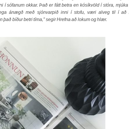
í sófanum okkar. Það er fátt betra en kósíkvöld í stóra, mjúka
ega ánægð með sjónvarpið inni í stofu, væri alveg til í að 
 það bíður betri tíma,” segir Hrefna að lokum og hlær.