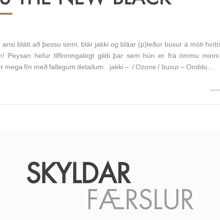
ansi blátt að þessu sinni, blár jakki og bláar (p)leður buxur á móti hvít
m! Peysan hefur tilfinningalegt gildi þar sem hún er frá ömmu minn
r mega fín með fallegum detailum.. jakki – / Ozone / buxur – Oroblu…
SKYLDAR
FÆRSLUR