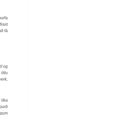
þurfa
ðlast
að fá
il og
litlu
verk,
 líka
purð
legum