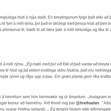
 reglulega hluti á nýja staði. En breytingunum fylgir það ekki að 
til fyrir á milli rýma, því það er ótrúlegt með þessa hluti að þeir ö
 plönturnar til, bæði til að færa þær á milli birtustiga og líka til 
á milli rýma. ,,
Ég mæli með því við fólk ef það vantar að breyta t
æra til hluti og þá ekkert endilega stóru hlutina, það eru nefnilega 
eyta rýmin og lífga upp á þau. Ein græn planta gerir líka krafta
ni á heimilum sem hún heimsækir og úr tímaritum. ,,
Instagram er
þegar kemur að heimilinu. Þið finnið mig þar
@hrefnadan
. ”
Aðs
nu svarar Hrefna neitandi. ,,
Ég tengist hlutum ekki tilfinninga