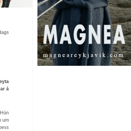
udags
eyta
nar á
. Hún
en um
þess