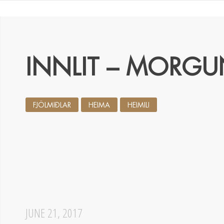
INNLIT – MORGU
FJÖLMIÐLAR
HEIMA
HEIMILI
JUNE 21, 2017