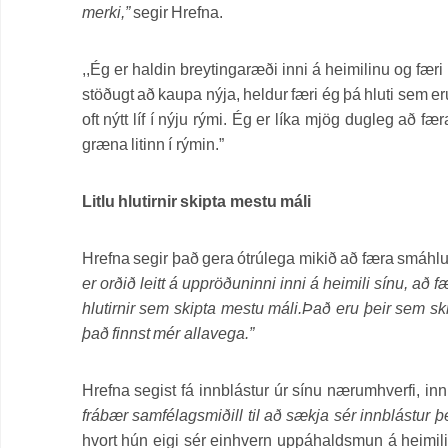
merki,”
segir Hrefna.
,,Ég er haldin breytingaræði inni á heimilinu og færi
stöðugt að kaupa nýja, heldur færi ég þá hluti sem eru 
oft nýtt líf í nýju rými. Ég er líka mjög dugleg að færa
græna litinn í rýmin.”
Litlu hlutirnir skipta mestu máli
Hrefna segir það gera ótrúlega mikið að færa smáhluti 
er orðið leitt á uppröðuninni inni á heimili sínu, að f
hlutirnir sem skipta mestu máli.Það eru þeir sem skr
það finnst mér allavega.”
Hrefna segist fá innblástur úr sínu nærumhverfi, in
frábær samfélagsmiðill til að sækja sér innblástur 
hvort hún eigi sér einhvern uppáhaldsmun á heimili