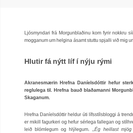
Ljósmyndari frá Morgunblaðinu kom fyrir nokkru sí
mogganum um helgina ásamt stuttu spjalli við mig um h
Hlutir fá nýtt líf í nýju rými
Akranesmærin Hrefna Daníelsdóttir hefur sterka
reglulega til. Hrefna bauð blaðamanni Morgunblað
Skaganum.
Hrefna Daníelsdóttir heldur úti lífsstílsbloggi á tren
er mikill fagurkeri og hefur sérlega fallegan og stíl
leið blómlegum og hlýlegum. ,,
Ég heillast mjög