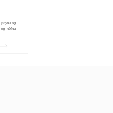
ri peysu og
i og nöfnu