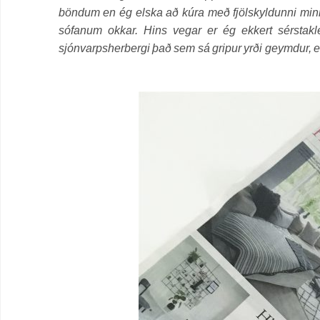
böndum en ég elska að kúra með fjölskyldunni minni 
sófanum okkar. Hins vegar er ég ekkert sérstakl
sjónvarpsherbergi það sem sá gripur yrði geymdur, en