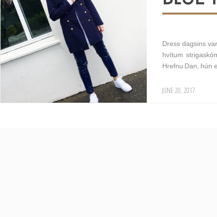
Dress dagsins var 
hvítum strigaskó
Hrefnu Dan, hún e
JUNE 20, 2017