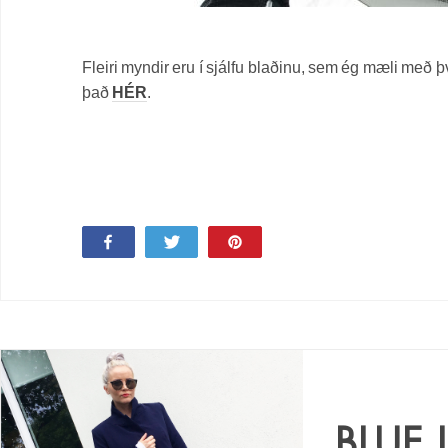
Fleiri myndir eru í sjálfu blaðinu, sem ég mæli með þ
það
HÉR
.
Share
Tweet
Pin
19
BLUE 