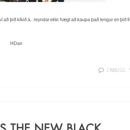
ví að þið kíkið á.. reyndar ekki hægt að kaupa það lengur en þið f
HDan
2 INNLEGG
IS THE NEW BLACK