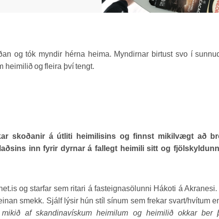
ðan og tók myndir hérna heima. Myndirnar birtust svo í sunn
eimilið og fleira því tengt.
r skoðanir á útliti heimilisins og finnst mikilvægt að br
sins inn fyrir dyrnar á fallegt heimili sitt og fjölskyldun
dnet.is og starfar sem ritari á fasteignasölunni Hákoti á Akranesi
hreinan smekk. Sjálf lýsir hún stíl sínum sem frekar svart/hvítum 
 mikið af skandinavískum heimilum og heimilið okkar ber 