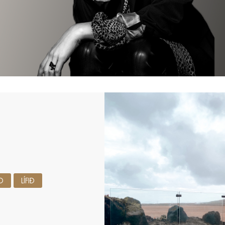
D
LÍFIÐ