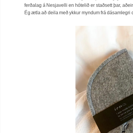
ferðalag á Nesjavelli en hótelið er staðsett þar, a
Ég ætla að deila með ykkur myndum frá dásamlegri d