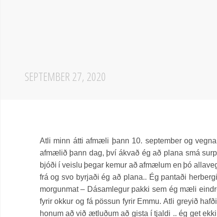
SEPTEMBER 27, 2020
Atli minn átti afmæli þann 10. september og vegn
afmælið þann dag, því ákvað ég að plana smá surprise
bjóði í veislu þegar kemur að afmælum en þó allave
frá og svo byrjaði ég að plana.. Ég pantaði herbergi
morgunmat – Dásamlegur pakki sem ég mæli eindregi
fyrir okkur og fá pössun fyrir Emmu. Atli greyið ha
honum að við ætluðum að gista í tjaldi .. ég get ekki f