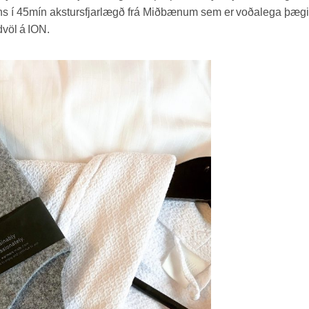
ðeins í 45mín akstursfjarlægð frá Miðbænum sem er voðalega þægi
völ á ION.