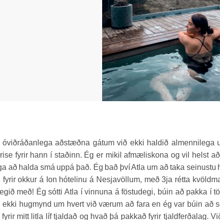
a óviðráðanlega aðstæðna gátum við ekki haldið almennilega 
 fyrir hann í staðinn. Ég er mikil afmæliskona og vil helst að 
ga að halda smá uppá það. Ég bað því Atla um að taka seinustu 
 fyrir okkur á Ion hótelinu á Nesjavöllum, með 3ja rétta kvöldm
ð með! Ég sótti Atla í vinnuna á föstudegi, búin að pakka í t
fði ekki hugmynd um hvert við værum að fara en ég var búin að 
yrir mitt litla líf tjaldað og hvað þá pakkað fyrir tjaldferðalag. Vi