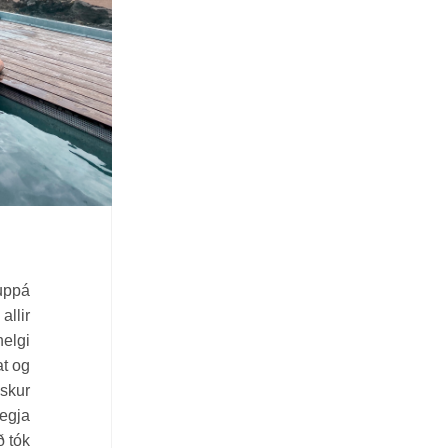
uppá
allir
helgi
at og
öskur
segja
ð tók