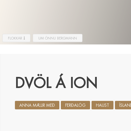
FLOKKAR
UM ÖNNU BERGMANN
DVÖL Á ION
ANNA MÆLIR MEÐ
FERÐALÖG
HAUST
ÍSLAN