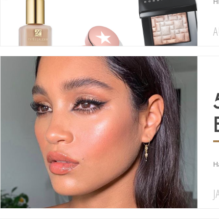
HI
A
H
J