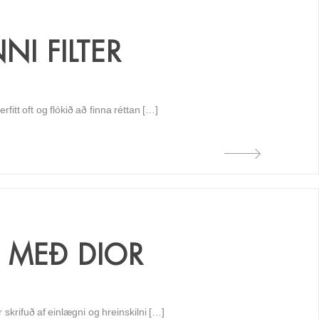
NI FILTER
fitt oft og flókið að finna réttan […]
 MEÐ DIOR
 skrifuð af einlægni og hreinskilni […]