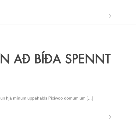
IN AÐ BÍÐA SPENNT
öllun hjá mínum uppáhalds Pixiwoo dömum um […]