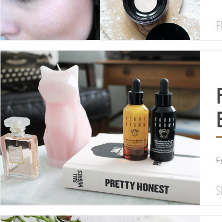
F
F
S