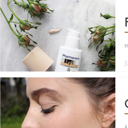
E
J
Á