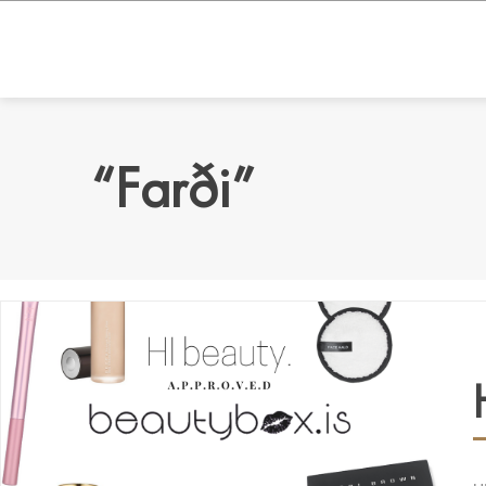
“Farði”