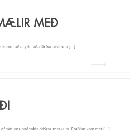
 MÆLIR MEÐ
gar kemur að snyrti- eða förðunarvörum […]
ÐI
inu af mínum uppáhalds ódýrari merkjum. Farðinn kom mér […]