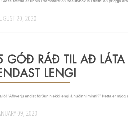
! Þessi færsla er unnin í samstarfi við Beautybox.is Í tilefni að þriggja 
UGUST 20, 2020
5 GÓÐ RÁÐ TIL AÐ LÁT
ENDAST LENGI
alló! “Afhverju endist förðunin ekki lengi á húðinni minni?” Þetta er mj
ANUARY 09, 2020