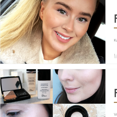
Kæ
M
Vö