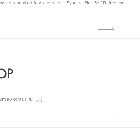
ð gefa út nýjan farða sem heitir Synchro Skin Self Refreshing
OP
um að koma í “full […]