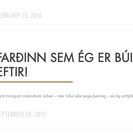
EBRUARY 15, 2016
FARÐINN SEM ÉG ER BÚ
EFTIR!
yrir mörgum mánuðum síðan – mér líður alla vega þannig – sá ég umfj
EPTEMBER 08, 2015