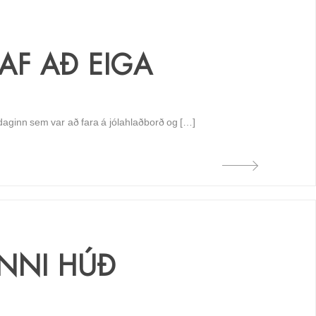
TAF AÐ EIGA
daginn sem var að fara á jólahlaðborð og […]
INNI HÚÐ