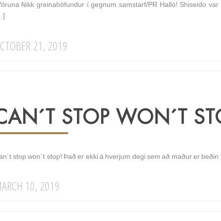
Vöruna fékk greinahöfundur í gegnum samstarf/PR Halló! Shiseido var a
…]
CTOBER 21, 2019
CAN´T STOP WON´T ST
an´t stop won´t stop! Það er ekki á hverjum degi sem að maður er beðin 
ARCH 10, 2019