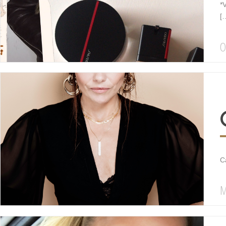
*
[
O
C
M