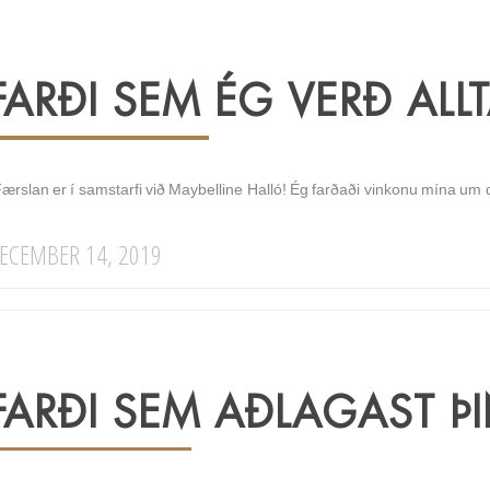
FARÐI SEM ÉG VERÐ ALL
Færslan er í samstarfi við Maybelline Halló! Ég farðaði vinkonu mína um 
ECEMBER 14, 2019
FARÐI SEM AÐLAGAST Þ