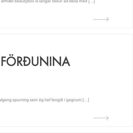
ára afmæli beautybox.is langar okkur að deila með […]
A FÖRÐUNINA
ög algeng spurning sem ég hef fengið í gegnum […]