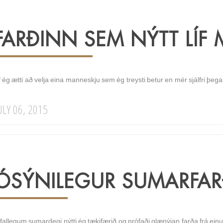
FARÐINN SEM NÝTT LÍF
f ég ætti að velja eina manneskju sem ég treysti betur en mér sjálfri þe
ULY 06, 2015
ÓSÝNILEGUR SUMARFAR
 fallegum sumardegi nýtti ég tækifærið og prófaði glænýjan farða frá e