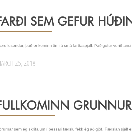
FARÐI SEM GEFUR HÚÐIN
ru lesendur, það er kominn tími á smá farðaspjall. Það getur verið ansi er
ARCH 25, 2018
FULLKOMINN GRUNNUR
rurnar sem ég skrifa um í þessari færslu fékk ég að gjöf. Færslan sjálf er