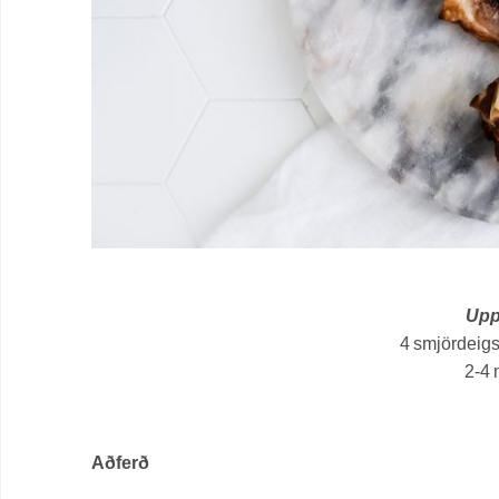
Upps
4 smjördeigsp
2-4 
Aðferð