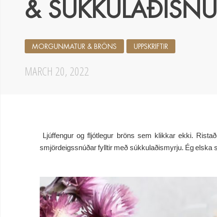
& SÚKKULAÐISN
MORGUNMATUR & BRÖNS
UPPSKRIFTIR
MARCH 20, 2022
Ljúffengur og fljótlegur bröns sem klikkar ekki. R
smjördeigssnúðar fylltir með súkkulaðismyrju. Ég elsk