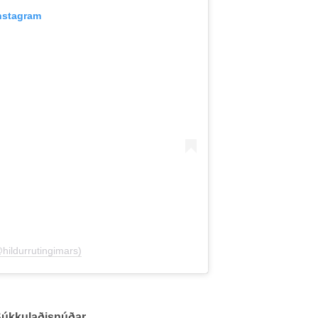
Instagram
@hildurrutingimars)
úkkulaðisnúðar