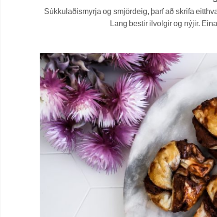
Súkkulaðismyrja og smjördeig, þarf að skrifa eitthva
Lang bestir ilvolgir og nýjir. E