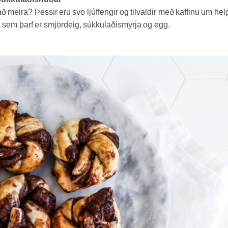
ð meira? Þessir eru svo ljúffengir og tilvaldir með kaffinu um hel
ina sem þarf er smjördeig, súkkulaðismyrja og egg.