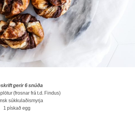
krift gerir 6 snúða
lötur (frosnar frá t.d. Findus)
msk súkkulaðismyrja
1 pískað egg