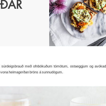
ÚÐAR
istað súrdeigsbrauð með ofnbökuðum tómötum, ostaeggjum og avóka
a svona heimagerðan bröns á sunnudögum.