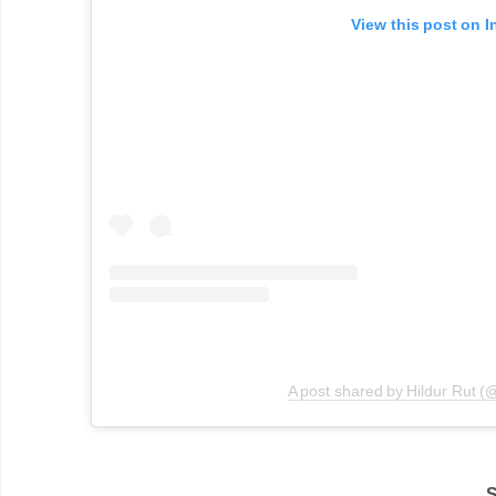
View this post on 
A post shared by Hildur Rut (
S