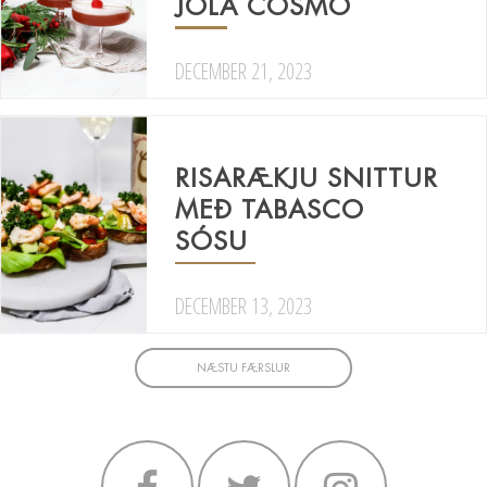
JÓLA COSMO
DECEMBER 21, 2023
RISARÆKJU SNITTUR
MEÐ TABASCO
SÓSU
DECEMBER 13, 2023
NÆSTU FÆRSLUR