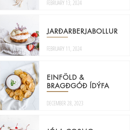
FEBRUARY 13, 2024
JARÐARBERJABOLLUR
FEBRUARY 11, 2024
EINFÖLD &
BRAGÐGÓÐ ÍDÝFA
DECEMBER 28, 2023