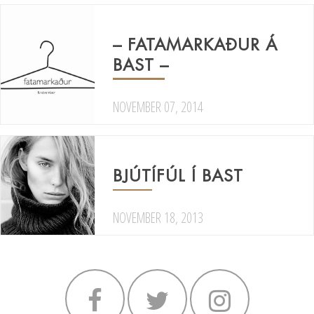
– FATAMARKAÐUR Á
BAST –
NOVEMBER 07, 2014
BJÚTÍFÚL Í BAST
NOVEMBER 18, 2013