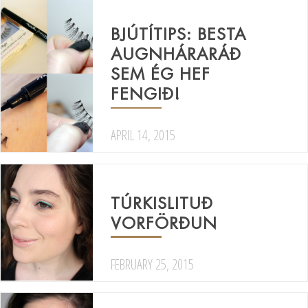
BJÚTÍTIPS: BESTA
AUGNHÁRARÁÐ
SEM ÉG HEF
FENGIÐ!
APRIL 14, 2015
TÚRKISLITUÐ
VORFÖRÐUN
FEBRUARY 25, 2015