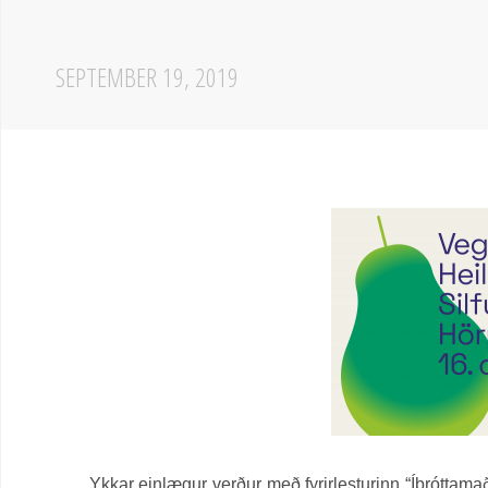
SEPTEMBER 19, 2019
Ykkar einlægur verður með fyrirlesturinn “Íþróttama