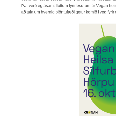
Þar verð ég ásamt flottum fyrirlesurum úr Vegan hei
að tala um hvernig plöntufæði getur komið í veg fyri