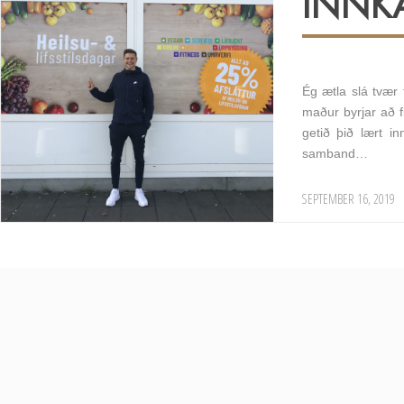
INNKA
Ég ætla slá tvær
maður byrjar að f
getið þið lært i
samband…
SEPTEMBER 16, 2019