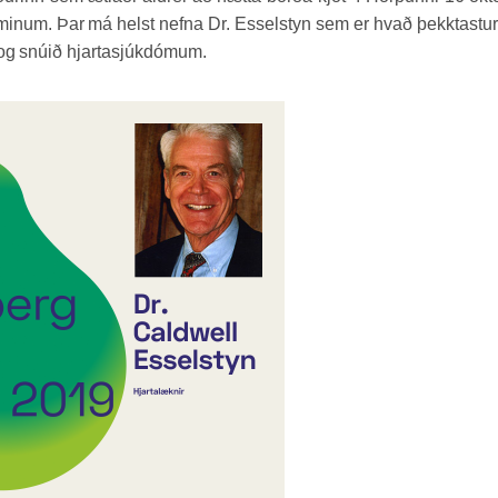
minum. Þar má helst nefna Dr. Esselstyn sem er hvað þekktastur 
r og snúið hjartasjúkdómum.