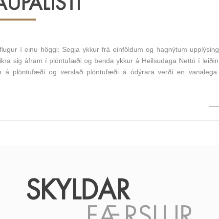
UPALISTI
 flugur í einu höggi: Segja ykkur frá einföldum og hagnýtum upplýsi
ikra sig áfram í plöntufæði og benda ykkur á Heilsudaga Nettó í leiðin
nn á plöntufæði og verslað plöntufæði á ódýrara verði en vanalega
SKYLDAR
FÆRSLUR