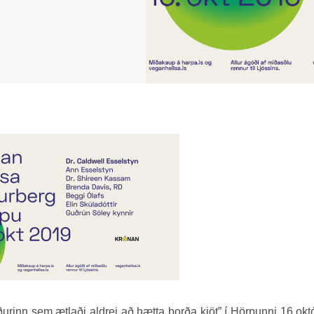
ðurinn sem ætlaði aldrei að hætta borða kjöt” í Hörpunni 16 okt