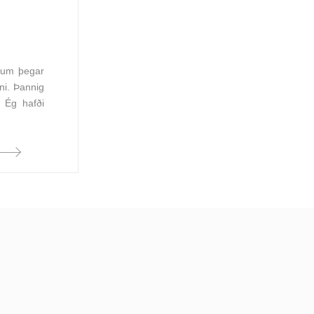
ngum þegar
ni. Þannig
. Ég hafði