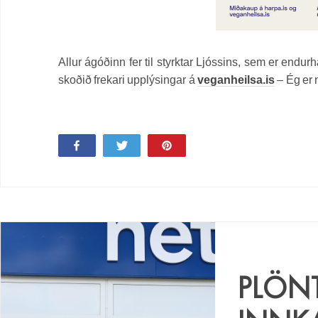
Allur ágóðinn fer til styrktar Ljóssins, sem er endu
skoðið frekari upplýsingar á
veganheilsa.is
– Ég er 
Share
Tweet
Pin
PLÖNT