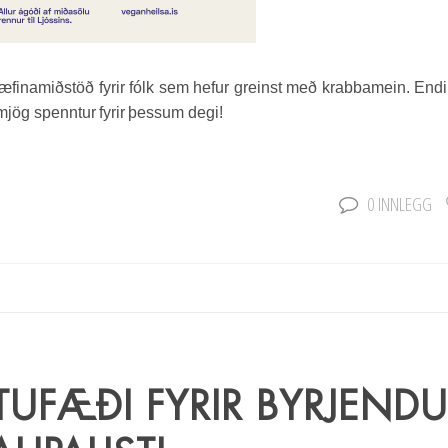
rhæfinamiðstöð fyrir fólk sem hefur greinst með krabbamein. End
mjög spenntur fyrir þessum degi!
0 INNLEGG
UFÆÐI FYRIR BYRJENDU