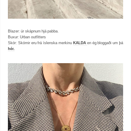
Blazer: úr skápnum hjá pabba.
Buxur: Urban outfitters
Skór: Skórnir eru frá íslenska merkinu
KALDA
en ég bloggaði um þá
hér.