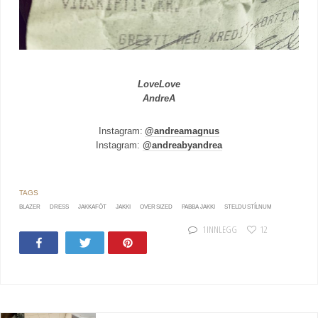
LoveLove
AndreA
Instagram:
@andreamagnus
Instagram:
@andreabyandrea
BLAZER
DRESS
JAKKAFÖT
JAKKI
OVER SIZED
PABBA JAKKI
STELDU STÍLNUM
1 INNLEGG
12
Share
Tweet
Pin