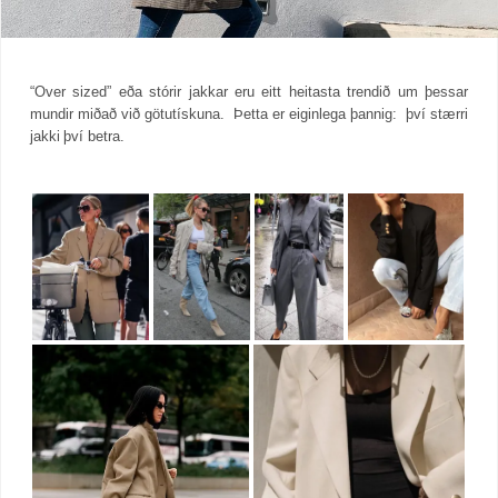
“Over sized” eða stórir jakkar eru eitt heitasta trendið um þessar
mundir miðað við götutískuna. Þetta er eiginlega þannig: því stærri
jakki því betra.