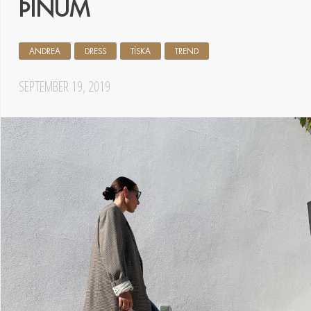
ÞÍNUM
ANDREA
DRESS
TÍSKA
TREND
SEPTEMBER 19, 2019