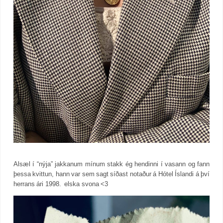
Alsæl í “nýja” jakkanum mínum stakk ég hendinni í vasann og fann
þessa kvittun, hann var sem sagt síðast notaður á Hótel Íslandi á því
herrans ári 1998. elska svona <3