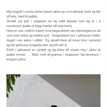
Mig langaði í svona stóran blazer jakka og vissi akkúrat hvert ég átti
að leita, beint til pabba.
Úrvalið var gott í skápnum en ég valdi þennan sem ég er í á
myndunum (pabbi er löngu hættur að nota hann).
Hann er stór, sniðinn á þeim tíma þegar ekkert var mikilvægara en að
vera með stórar og stæltar axlir. Axlapúðarnir inni í jakkanum hefðu
dugað í sex jakka í viðbót. Ég opnaði hann að innan (inni í erminni)
og tók þykkustu axlapúða sem ég hef séð úr.
Efnið í jakkanum er vandað og ég elska að monta mig í jakka af
pabba mínum …. Mæli með að gramsa í skápunum hjá herrunum í
kringum ykkur.