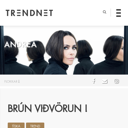
ANDREA
FLOKKAR
BRÚN VIÐVÖRUN !
TÍSKA
TREND