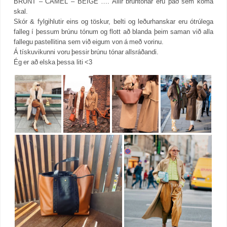
BRÚNT – CAMEL – BEIGE …. Allir brúntónar eru það sem koma
skal.
Skór & fylgihlutir eins og töskur, belti og leðurhanskar eru ótrúlega
falleg í þessum brúnu tónum og flott að blanda þeim saman við alla
fallegu pastellitina sem við eigum von á með vorinu.
Á tískuvikunni voru þessir brúnu tónar allsráðandi.
Ég er að elska þessa liti <3