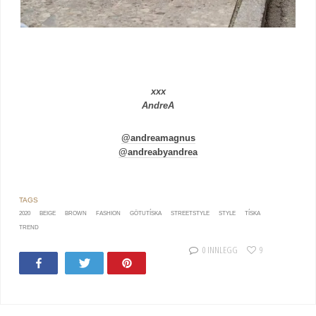
xxx
AndreA
@andreamagnus
@andreabyandrea
2020
BEIGE
BROWN
FASHION
GÖTUTÍSKA
STREETSTYLE
STYLE
TÍSKA
TREND
0 INNLEGG
9
Share
Tweet
Pin