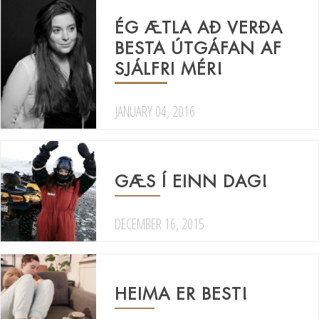
ÉG ÆTLA AÐ VERÐA
BESTA ÚTGÁFAN AF
SJÁLFRI MÉR!
JANUARY 04, 2016
GÆS Í EINN DAG!
DECEMBER 16, 2015
HEIMA ER BEST!