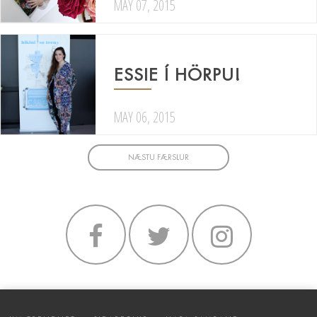
MAY 07, 2015
ESSIE Í HÖRPU!
MAY 06, 2015
NÆSTU FÆRSLUR