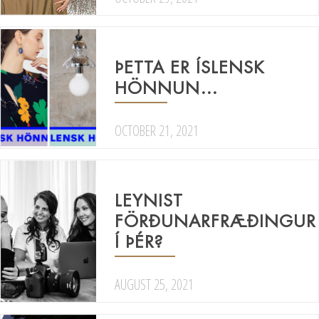
ÞETTA ER ÍSLENSK
HÖNNUN…
OCTOBER 21, 2021
LEYNIST
FÖRÐUNARFRÆÐINGUR
Í ÞÉR?
AUGUST 25, 2021