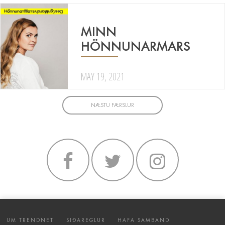
MINN
HÖNNUNARMARS
MAY 19, 2021
NÆSTU FÆRSLUR
UM TRENDNET
SIÐAREGLUR
HAFA SAMBAND