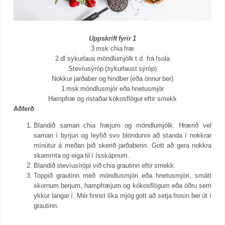
Uppskrift fyrir 1
3 msk chia fræ
2 dl sykurlaus möndlumjólk t.d. frá Isola
Stevíusýróp (sykurlaust sýróp)
Nokkur jarðaber og hindber (eða önnur ber)
1 msk möndlusmjör eða hnetusmjör
Hampfræ og ristaðar kókosflögur eftir smekk
Aðferð
Blandið saman chia fræjum og möndlumjólk. Hrærið vel
saman í byrjun og leyfið svo blöndunni að standa í nokkrar
mínútur á meðan þið skerið jarðaberin. Gott að gera nokkra
skammta og eiga til í ísskápnum.
Blandið stevíusírópi við chia grautinn eftir smekk.
Toppið grautinn með möndlusmjöri eða hnetusmjöri, smátt
skornum berjum, hampfræjum og kókosflögum eða öðru sem
ykkur langar í. Mér finnst líka mjög gott að setja frosin ber út í
grautinn.