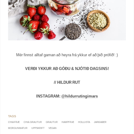
Mér finnst alltaf gaman að heyra frá ykkur ef að þið prófið! :)
VERÐI YKKUR AÐ GÓÐU & NJÓTIÐ DAGSINS!
// HILDUR RUT
INSTAGRAM:
@hildurrutingimars
CHIA FRÆ
CHIA GRAUTUR
GRAUTUR
HAMPFRÆ
HOLLUSTA
JARÐABER
MORGUNMATUR
UPPSKRIFT
VEGAN