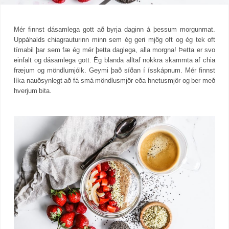
Mér finnst dásamlega gott að byrja daginn á þessum morgunmat.
Uppáhalds chiagrauturinn minn sem ég geri mjög oft og ég tek oft
tímabil þar sem fæ ég mér þetta daglega, alla morgna! Þetta er svo
einfalt og dásamlega gott. Ég blanda alltaf nokkra skammta af chia
fræjum og möndlumjólk. Geymi það síðan í ísskápnum. Mér finnst
líka nauðsynlegt að fá smá möndlusmjör eða hnetusmjör og ber með
hverjum bita.