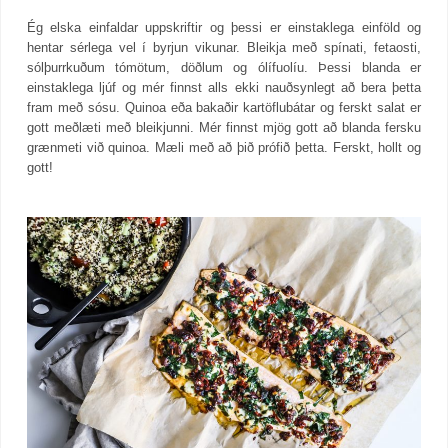
Ég elska einfaldar uppskriftir og þessi er einstaklega einföld og
hentar sérlega vel í byrjun vikunar. Bleikja með spínati, fetaosti,
sólþurrkuðum tómötum, döðlum og ólífuolíu. Þessi blanda er
einstaklega ljúf og mér finnst alls ekki nauðsynlegt að bera þetta
fram með sósu. Quinoa eða bakaðir kartöflubátar og ferskt salat er
gott meðlæti með bleikjunni. Mér finnst mjög gott að blanda fersku
grænmeti við quinoa. Mæli með að þið prófið þetta. Ferskt, hollt og
gott!