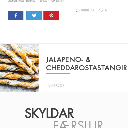
SÓLÞURRKAÐIR TÓMATAR
SPÍNAT
UPPSKRIFT
0 INNLEGG
19
Share
Tweet
Pin
19
JALAPENO- &
CHEDDAROSTASTANGIR
JUNE 07, 2020
SKYLDAR
FÆRSLUR