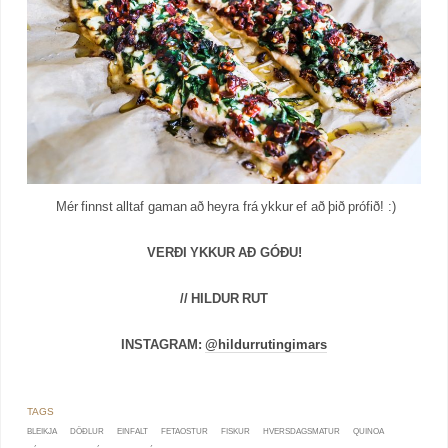
Mér finnst alltaf gaman að heyra frá ykkur ef að þið prófið! :)
VERÐI YKKUR AÐ GÓÐU!
// HILDUR RUT
INSTAGRAM:
@hildurrutingimars
BLEIKJA
DÖÐLUR
EINFALT
FETAOSTUR
FISKUR
HVERSDAGSMATUR
QUINOA