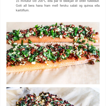
15 mínútur við 200°C eða þar til bleikjan er orðin fullelduð.
Gott að bera hana fram með fersku salati og quinoa eða
kartöflum.