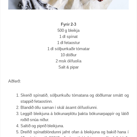
Fyrir 2-3
500 g bleikja
1 dl spínat
1 dl fetaostur
1 dl sólþurrkaðir tómatar
10 döðlur
2 msk ólífuolía
Salt & pipar
Aðferð:
Skerið spínatið, sólþurrkuðu tómatana og döðlurnar smátt og
stappið fetaostinn.
Blandið öllu saman í skál ásamt ólífuolíunni.
Leggið bleikjuna á bökunarplötu þakta bökunarpappír og látið
roðið snúa niður.
Saltið og piprið bleikjuna.
Dreifið spínatblöndunni jafnt ofan á bleikjuna og bakið hana í