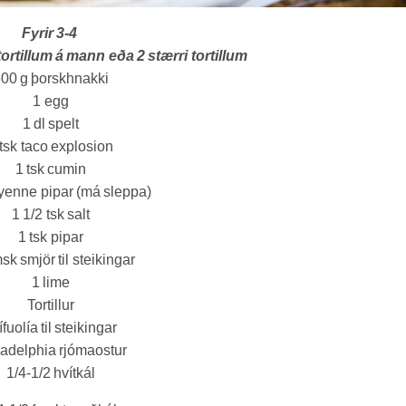
Fyrir 3-4
ortillum á mann eða 2 stærri tortillum
00 g þorskhnakki
1 egg
1 dl spelt
 tsk taco explosion
1 tsk cumin
ayenne pipar (má sleppa)
1 1/2 tsk salt
1 tsk pipar
sk smjör til steikingar
1 lime
Tortillur
ífuolía til steikingar
ladelphia rjómaostur
1/4-1/2 hvítkál