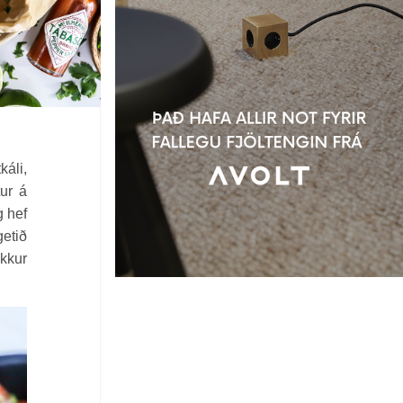
káli,
tur á
g hef
getið
ykkur