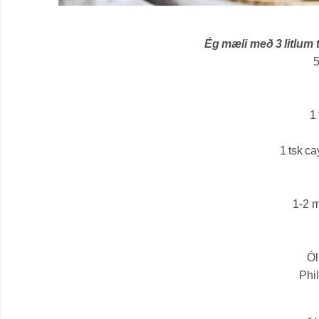
Ég mæli með 3 litlum t
5
1
1 tsk c
1-2 m
Ól
Phi