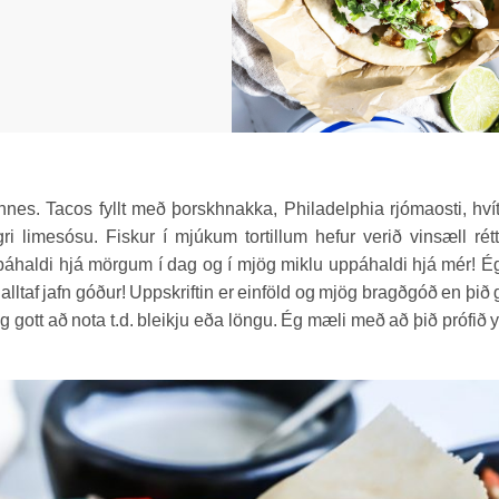
Innnes. Tacos fyllt með þorskhnakka, Philadelphia rjómaosti, hvít
 limesósu. Fiskur í mjúkum tortillum hefur verið vinsæll rét
ppáhaldi hjá mörgum í dag og í mjög miklu uppáhaldi hjá mér! É
lltaf jafn góður! Uppskriftin er einföld og mjög bragðgóð en þið 
g gott að nota t.d. bleikju eða löngu. Ég mæli með að þið prófið 