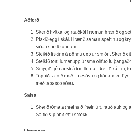
Aðferð
Skerið hvítkál og rauðkál í ræmur, hrærið og setj
Pískið egg í skál. Hrærið saman speltinu og kry
síðan speltblöndunni.
Steikið fiskinn á pönnu upp úr smjöri. Skerið eitt
Steikið tortillurnar upp úr smá olífuolíu þangað t
Smyrjið rjómaosti á tortillurnar, dreifið kálinu, 
Toppið tacoið með limesósu og kóríander. Fyrir þ
með tabasco sósu.
Salsa
Skerið tómata (hreinsið fræin úr), rauðlauk og a
Saltið & piprið eftir smekk.