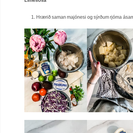
Limesósa
Hrærið saman majónesi og sýrðum rjóma ásamt ri