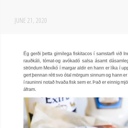
JUNE 21, 2020
Ég gerði þetta girnilega fiskitacos í samstarfi við 
rauðkáli, tómat-og avókadó salsa ásamt dásamlegri
ströndum Mexíkó í margar aldir en hann er líka í u
gert þennan rétt svo ótal mörgum sinnum og hann er a
í rauninni notað hvaða fisk sem er. Það er einnig mjö
áfram.