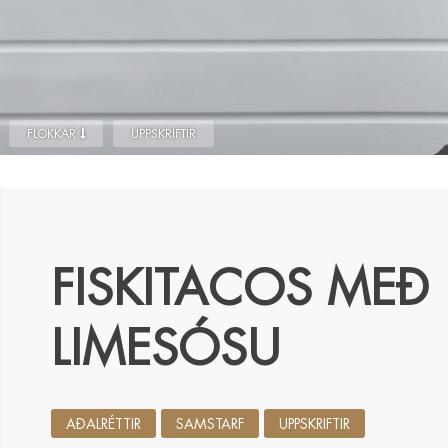
FLOKKAR
UPPSKRIFTIR
FISKITACOS MEÐ
LIMESÓSU
AÐALRÉTTIR
SAMSTARF
UPPSKRIFTIR