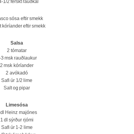
4-1/2 ferskt rauðkál
sco sósa eftir smekk
t kóríander eftir smekk
Salsa
2 tómatar
-3 msk rauðlaukur
2 msk kóríander
2 avókadó
Safi úr 1/2 lime
Salt og pipar
Limesósa
 dl Heinz majónes
1 dl sýrður rjómi
Safi úr 1-2 lime