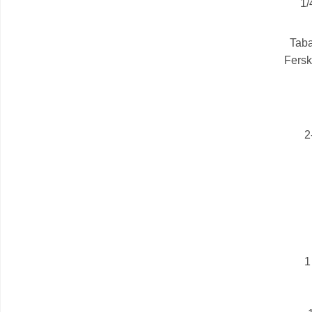
1/
Taba
Fersk
2
1