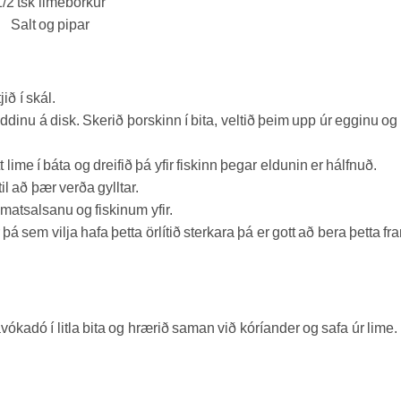
1/2 tsk limebörkur
Salt og pipar
ið í skál.
ddinu á disk. Skerið þorskinn í bita, veltið þeim upp úr egginu og
 lime í báta og dreifið þá yfir fiskinn þegar eldunin er hálfnuð.
il að þær verða gylltar.
tómatsalsanu og fiskinum yfir.
á sem vilja hafa þetta örlítið sterkara þá er gott að bera þetta fr
vókadó í litla bita og hrærið saman við kóríander og safa úr lime.