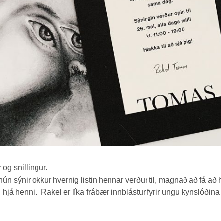
 og snillingur.
ún sýnir okkur hvernig listin hennar verður til, magnað að fá að 
nu hjá henni. Rakel er líka frábær innblástur fyrir ungu kynslóðin