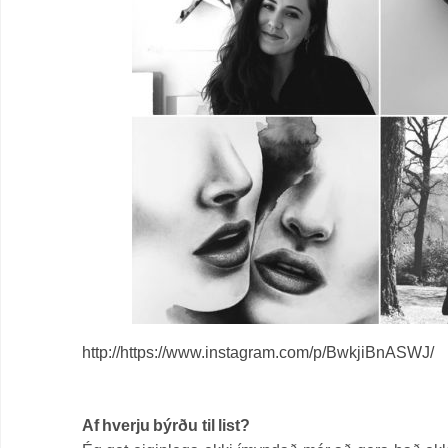
http://https://www.instagram.com/p/BwkjiBnASWJ/
Af hverju býrðu til list?