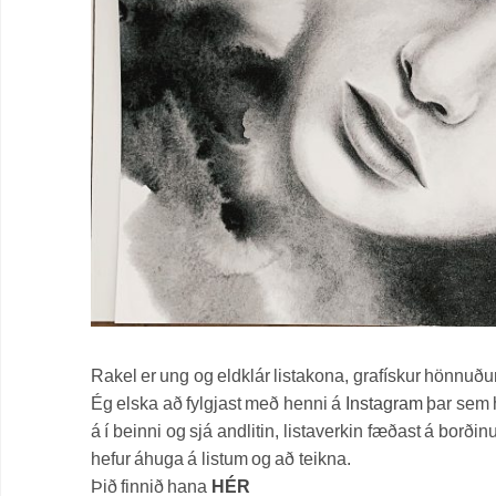
Rakel er ung og eldklár listakona, grafískur hönnuður
Ég elska að fylgjast með henni á
Instagram
þar sem h
á í beinni og sjá andlitin, listaverkin fæðast á borði
hefur áhuga á listum og að teikna.
Þið finnið hana
HÉR