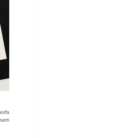
horfa
a sem