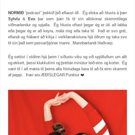
NORMIÐ
“podcast” þekkið þið eflaust öll. Ég elska að hlusta á þær
Sylvíu
&
Evu
þar sem þær fá til sín allskonar skemmtilega
viðmælendur og spjalla. Ég hlusta oftast þegar ég er úti að labba
eða þegar ég er að keyra, mála mig eða taka til. Það er svo gott,
eflandi og frábært að kíkja í verkfærakistuna hjá öðrum og taka svo
til sín það sem passar/þjónar manni. Mannbætandi hlaðvarp.
Ég settist í stólinn hjá þeim í síðustu viku og við spjölluðum um allt
og ekkert, þessi klukkutími og þrettán mínútur leið eins og korter. Ég
væri til í að mæta til þeirra alla föstudaga bara til að fá einn skammt
af peppi. Þær eru ÆÐISLEGAR Punktur ❤️