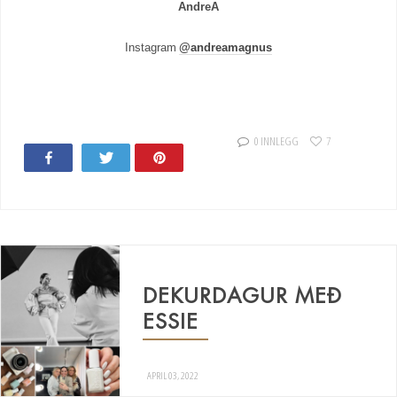
AndreA
Instagram
@andreamagnus
0 INNLEGG
7
Share
Tweet
Pin
DEKURDAGUR MEÐ
ESSIE
APRIL 03, 2022