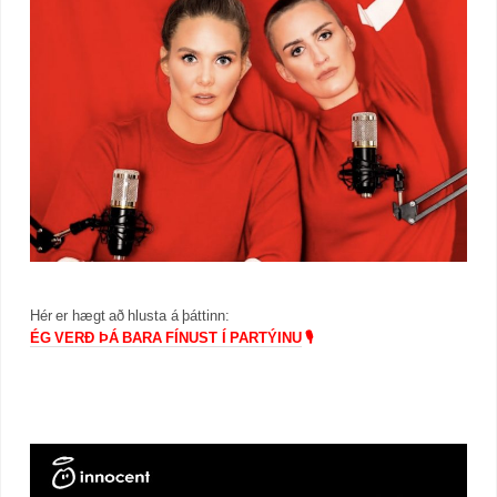
Hér er hægt að hlusta á þáttinn:
ÉG VERÐ ÞÁ BARA FÍNUST Í PARTÝINU
🎙️