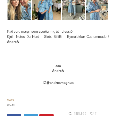
Það voru margir sem spurðu mig út í dressið.
Kjóll: Notes Du Nord – Skór: BilliBi – Eyrnalokkar Custommade /
AndreA
xxx
AndreA
IG
@andreamagnus
AFMÆLI
1 INNLEGG
11