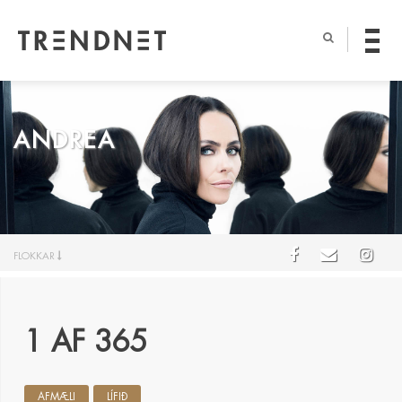
ANDREA
FLOKKAR
1 AF 365
AFMÆLI
LÍFIÐ