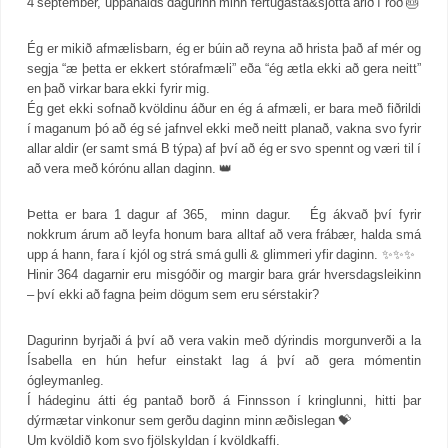
4 september, uppáhalds dagurinn minn fertugasta&sjötta árið í röð 🎂
Ég er mikið afmælisbarn, ég er búin að reyna að hrista það af mér og
segja “æ þetta er ekkert stórafmæli” eða “ég ætla ekki að gera neitt”
en það virkar bara ekki fyrir mig.
Ég get ekki sofnað kvöldinu áður en ég á afmæli, er bara með fiðrildi
í maganum þó að ég sé jafnvel ekki með neitt planað, vakna svo fyrir
allar aldir (er samt smá B týpa) af því að ég er svo spennt og væri til í
að vera með kórónu allan daginn. 👑
Þetta er bara 1 dagur af 365, minn dagur. Ég ákvað því fyrir
nokkrum árum að leyfa honum bara alltaf að vera frábær, halda smá
upp á hann, fara í kjól og strá smá gulli & glimmeri yfir daginn. ✨✨✨
Hinir 364 dagarnir eru misgóðir og margir bara grár hversdagsleikinn
– því ekki að fagna þeim dögum sem eru sérstakir?
Dagurinn byrjaði á því að vera vakin með dýrindis morgunverði a la
Ísabella en hún hefur einstakt lag á því að gera mómentin
ógleymanleg.
Í hádeginu átti ég pantað borð á Finnsson í kringlunni, hitti þar
dýrmætar vinkonur sem gerðu daginn minn æðislegan 💝
Um kvöldið kom svo fjölskyldan í kvöldkaffi.