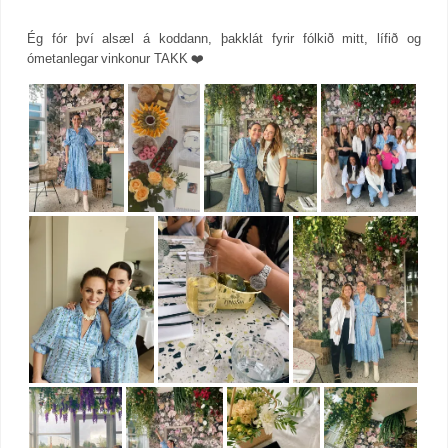
Ég fór því alsæl á koddann, þakklát fyrir fólkið mitt, lífið og
ómetanlegar vinkonur TAKK ❤️