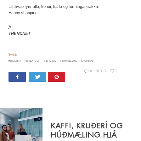
Eitthvað fyrir alla, konur, karla og fermingarkrakka.
Happy shopping!
//
TRENDNET
#66NORTH
66°NORÐUR
FERMING
FERMING 2022
KAUPTIPS
0 INNLEGG
9
Share
Tweet
Pin
KAFFI, KRUÐERÍ OG
HÚÐMÆLING HJÁ