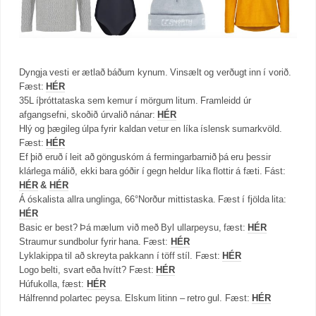
Dyngja vesti er ætlað báðum kynum. Vinsælt og verðugt inn í vorið.
Fæst:
HÉR
35L íþróttataska sem kemur í mörgum litum. Framleidd úr
afgangsefni, skoðið úrvalið nánar:
HÉR
Hlý og þægileg úlpa fyrir kaldan vetur en líka íslensk sumarkvöld.
Fæst:
HÉR
Ef þið eruð í leit að gönguskóm á fermingarbarnið þá eru þessir
klárlega málið, ekki bara góðir í gegn heldur líka flottir á fæti. Fást:
HÉR
&
HÉR
Á óskalista allra unglinga, 66°Norður mittistaska. Fæst í fjölda lita:
HÉR
Basic er best? Þá mælum við með Byl ullarpeysu, fæst:
HÉR
Straumur sundbolur fyrir hana. Fæst:
HÉR
Lyklakippa til að skreyta pakkann í töff stíl. Fæst:
HÉR
Logo belti, svart eða hvítt? Fæst:
HÉR
Húfukolla, fæst:
HÉR
Hálfrennd polartec peysa. Elskum litinn – retro gul. Fæst:
HÉR