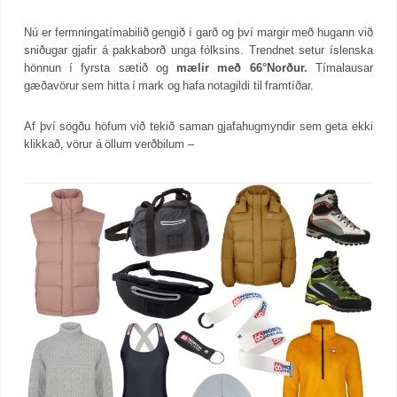
Nú er fermningatímabilið gengið í garð og því margir með hugann við
sniðugar gjafir á pakkaborð unga fólksins. Trendnet setur íslenska
hönnun í fyrsta sætið og
mælir með 66°Norður.
Tímalausar
gæðavörur sem hitta í mark og hafa notagildi til framtíðar.
Af því sögðu höfum við tekið saman gjafahugmyndir sem geta ekki
klikkað, vörur á öllum verðbilum –