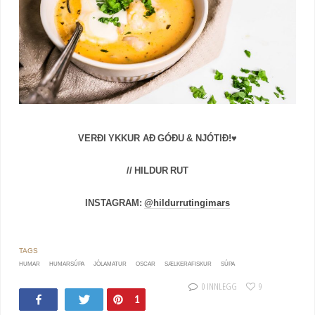
VERÐI YKKUR AÐ GÓÐU & NJÓTIÐ!♥
// HILDUR RUT
INSTAGRAM:
@hildurrutingimars
HUMAR
HUMARSÚPA
JÓLAMATUR
OSCAR
SÆLKERAFISKUR
SÚPA
0 INNLEGG
9
Share
Tweet
Pin
1