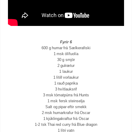
Fyrir 6
600 g humar frá Sælkerafiski
1 msk ólífuolía
30 g smjör
2 gulrætur
1 laukur
1 lítill vorlaukur
1 rauð paprika
3 hvítlauksrif
3 msk tómatpúrra frá Hunts
1 msk fersk steinselja
Salt og pipar eftir smekk
2 msk humarkrafur frá Oscar
1 kjúklingakraftur frá Oscar
1-2 tsk Thai red curry frá Blue dragon
1 lítri vatn