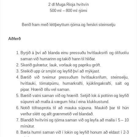
2 dl Muga Rioja hvítvín
500 ml – 800 ml rjómi
Berið fram með léttþeyttum rjóma og ferskri steinselju
Aðferð
Byrjið á því að blanda einu pressuðu hvítlauksrifi og ólífuolíu
saman við humarinn og takið hann til hliðar.
Skerið gulrætur, lauk, vorlauk og papriku gróft.
Steikið upp úr smjöri og leyfið því að mýkjast.
Bætið við tveimur pressuðum hvítlauksrifum, steinselju,
hvítlauki, tómatpúrru, humarkrafti, kjúklingakrafti, salt og
pipar. Hrærið öllu vel saman.
Bætið vatni saman við og hrærið. Setjið lok á pottinn og leyfið
súpunni að malla á vægum hita í eina klukkustund.
Notið töfrasprota til að mauka súpuna. Maukið þar til hún
verður slétt og allt grænmetið vel blandað.
Blandið hvítvíni og rjóma saman við og leyfa að malla í 5 – 10
mínútur.
Bæta humri saman við í lokin og leyfið honum að eldast í 2-3