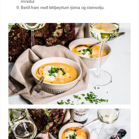
mínútur.
Berið fram með léttþeyttum rjóma og steinselju.