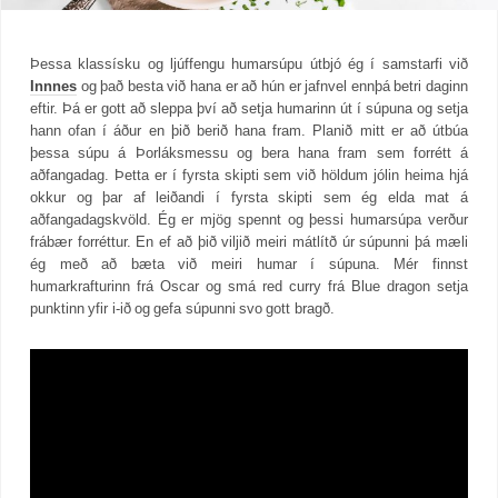
Þessa klassísku og ljúffengu humarsúpu útbjó ég í samstarfi við
Innnes
og það besta við hana er að hún er jafnvel ennþá betri daginn
eftir. Þá er gott að sleppa því að setja humarinn út í súpuna og setja
hann ofan í áður en þið berið hana fram. Planið mitt er að útbúa
þessa súpu á Þorláksmessu og bera hana fram sem forrétt á
aðfangadag. Þetta er í fyrsta skipti sem við höldum jólin heima hjá
okkur og þar af leiðandi í fyrsta skipti sem ég elda mat á
aðfangadagskvöld. Ég er mjög spennt og þessi humarsúpa verður
frábær forréttur. En ef að þið viljið meiri mátlítð úr súpunni þá mæli
ég með að bæta við meiri humar í súpuna. Mér finnst
humarkrafturinn frá Oscar og smá red curry frá Blue dragon setja
punktinn yfir i-ið og gefa súpunni svo gott bragð.