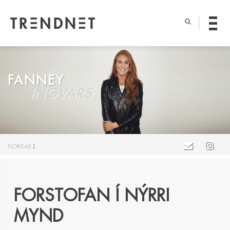
FANNEY
INGVARS
FLOKKAR
FORSTOFAN Í NÝRRI
MYND