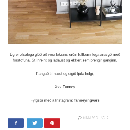
Ég er ofsalega glöð að vera loksins orðin fullkomnlega ánægð með
forstofuna. Stílhreint og látlaust og ekkert sem þrengir ganginn.
Þangað til næst og eigið ljúfa helgi,
Xxx Fanney
Fylgstu með á Instagram:
fanneyingvars
0 INNLEGG
7
Share
Tweet
Pin