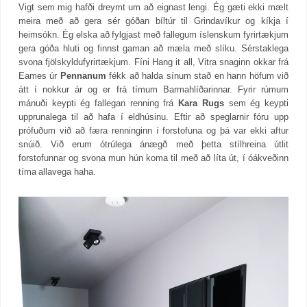
Vigt sem mig hafði dreymt um að eignast lengi. Ég gæti ekki mælt
meira með að gera sér góðan bíltúr til Grindavíkur og kíkja í
heimsókn. Ég elska að fylgjast með fallegum íslenskum fyrirtækjum
gera góða hluti og finnst gaman að mæla með slíku. Sérstaklega
svona fjölskyldufyrirtækjum. Fíni Hang it all, Vitra snaginn okkar frá
Eames úr
Pennanum
fékk að halda sínum stað en hann höfum við
átt í nokkur ár og er frá tímum Barmahlíðarinnar. Fyrir rúmum
mánuði keypti ég fallegan renning frá
Kara Rugs
sem ég keypti
upprunalega til að hafa í eldhúsinu. Eftir að speglarnir fóru upp
prófuðum við að færa renninginn í forstofuna og þá var ekki aftur
snúið. Við erum ótrúlega ánægð með þetta stílhreina útlit
forstofunnar og svona mun hún koma til með að líta út, í óákveðinn
tíma allavega haha.