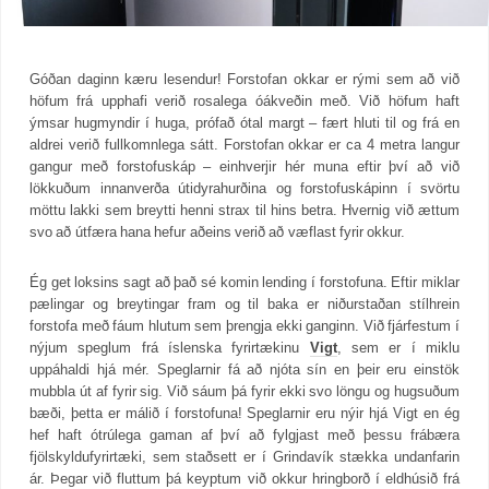
Góðan daginn kæru lesendur! Forstofan okkar er rými sem að við
höfum frá upphafi verið rosalega óákveðin með. Við höfum haft
ýmsar hugmyndir í huga, prófað ótal margt – fært hluti til og frá en
aldrei verið fullkomnlega sátt. Forstofan okkar er ca 4 metra langur
gangur með forstofuskáp – einhverjir hér muna eftir því að við
lökkuðum innanverða útidyrahurðina og forstofuskápinn í svörtu
möttu lakki sem breytti henni strax til hins betra. Hvernig við ættum
svo að útfæra hana hefur aðeins verið að væflast fyrir okkur.
Ég get loksins sagt að það sé komin lending í forstofuna. Eftir miklar
pælingar og breytingar fram og til baka er niðurstaðan stílhrein
forstofa með fáum hlutum sem þrengja ekki ganginn. Við fjárfestum í
nýjum speglum frá íslenska fyrirtækinu
Vigt
, sem er í miklu
uppáhaldi hjá mér. Speglarnir fá að njóta sín en þeir eru einstök
mubbla út af fyrir sig. Við sáum þá fyrir ekki svo löngu og hugsuðum
bæði, þetta er málið í forstofuna! Speglarnir eru nýir hjá Vigt en ég
hef haft ótrúlega gaman af því að fylgjast með þessu frábæra
fjölskyldufyrirtæki, sem staðsett er í Grindavík stækka undanfarin
ár. Þegar við fluttum þá keyptum við okkur hringborð í eldhúsið frá