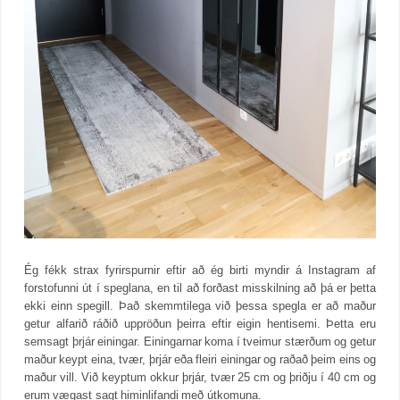
Ég fékk strax fyrirspurnir eftir að ég birti myndir á Instagram af
forstofunni út í speglana, en til að forðast misskilning að þá er þetta
ekki einn spegill. Það skemmtilega við þessa spegla er að maður
getur alfarið ráðið uppröðun þeirra eftir eigin hentisemi. Þetta eru
semsagt þrjár einingar. Einingarnar koma í tveimur stærðum og getur
maður keypt eina, tvær, þrjár eða fleiri einingar og raðað þeim eins og
maður vill. Við keyptum okkur þrjár, tvær 25 cm og þriðju í 40 cm og
erum vægast sagt himinlifandi með útkomuna.