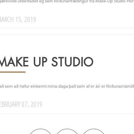
 gærkvöldi útskrifaðist ég sem förðunarfræðingur frá Make-Up Studio Hörp
ARCH 15, 2019
MAKE UP STUDIO
að sem að hefur einkennt mína daga það sem af er ári er förðunarnámi
EBRUARY 07, 2019