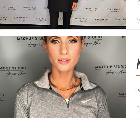
Í
M
Þ
F