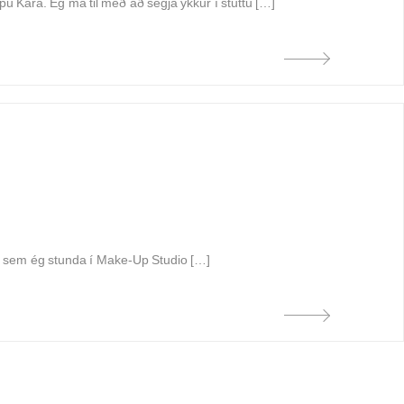
u Kára. Ég má til með að segja ykkur í stuttu […]
ð sem ég stunda í Make-Up Studio […]