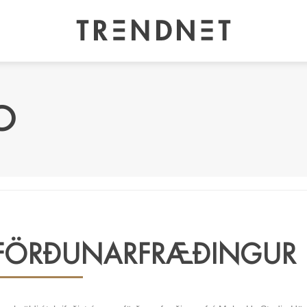
O
FÖRÐUNARFRÆÐINGUR