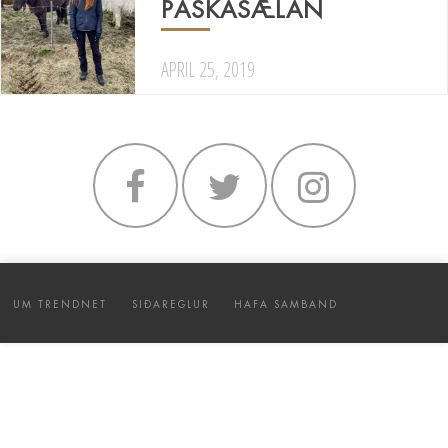
PÁSKASÆLAN
APRIL 25, 2019
UM TRENDNET
SIÐAREGLUR
HAFA SAMBAND