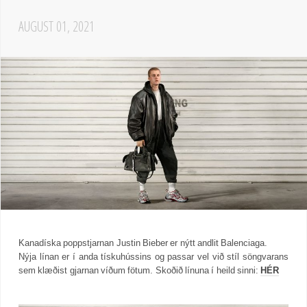
AUGUST 01, 2021
Kanadíska poppstjarnan Justin Bieber er nýtt andlit Balenciaga.
Nýja línan er í anda tískuhússins og passar vel við stíl söngvarans
sem klæðist gjarnan víðum fötum. Skoðið línuna í heild sinni:
HÉR