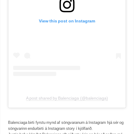
View this post on Instagram
A post shared by Balenciaga (@balenciaga)
Balenciaga birti fyrstu mynd af söngvaranum á Instagram hjá sér og
söngvarinn endurbirti á Instagram story í kjölfarið.