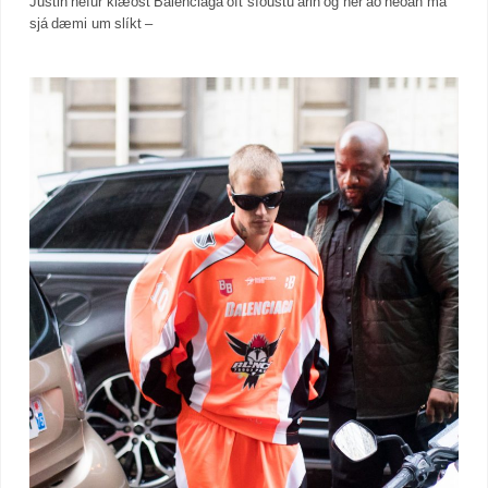
Justin hefur klæðst Balenciaga oft síðustu árin og hér að neðan má
sjá dæmi um slíkt –