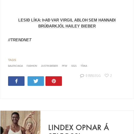
LESIÐ LÍKA: ÞAÐ VAR VIRGIL ABLOH SEM HANNAÐI
BRÚÐARKJÓL HAILEY BIEBER
//TRENDNET
BALENCIAGA
FASHION
JUSTIN BIEBER
PFW
SS21
TÍSKA
0 INNLEGG
2
Share
Tweet
Pin
LINDEX OPNAR Á