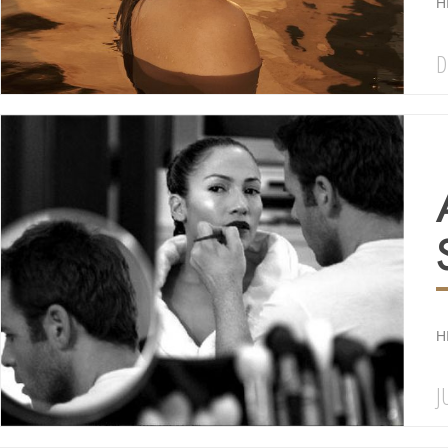
H
D
HI
J