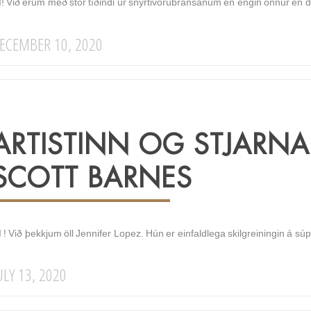
I! Við erum með stór tíðindi úr snyrtivörubransanum en engin önnur en dr
ECEMBER 10, 2020
ARTISTINN OG STJARNA
SCOTT BARNES
 ! Við þekkjum öll Jennifer Lopez. Hún er einfaldlega skilgreiningin á súp
ULY 13, 2020