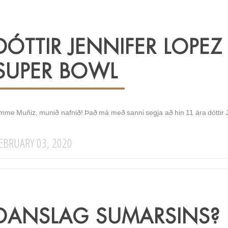
DÓTTIR JENNIFER LOPEZ
SUPER BOWL
mme Muñiz, munið nafnið! Það má með sanni segja að hin 11 ára dóttir Je
EBRUARY 03, 2020
DANSLAG SUMARSINS?