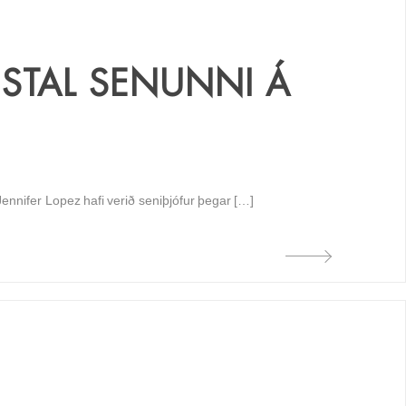
 STAL SENUNNI Á
nnifer Lopez hafi verið seniþjófur þegar […]