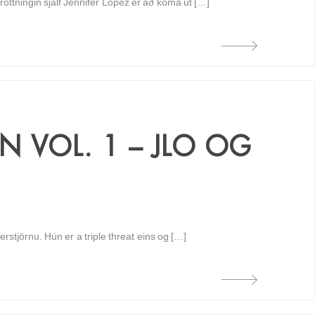
ottningin sjálf Jennifer Lopez er að koma út […]
N VOL. 1 – JLO OG
erstjörnu. Hún er a triple threat eins og […]