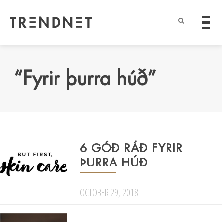
“Fyrir þurra húð”
6 GÓÐ RÁÐ FYRIR
ÞURRA HÚÐ
OCTOBER 29, 2018