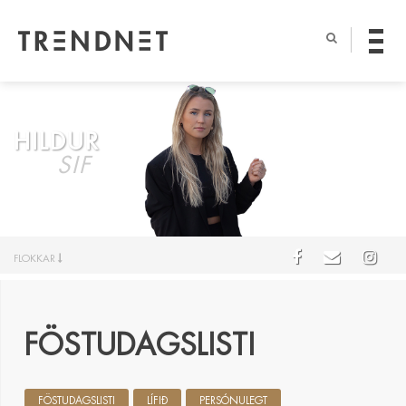
HILDUR
SIF
FLOKKAR
FÖSTUDAGSLISTI
FÖSTUDAGSLISTI
LÍFIÐ
PERSÓNULEGT