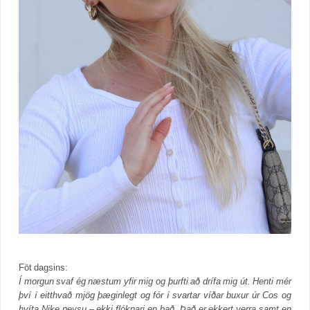
Föt dagsins:
Í morgun svaf ég næstum yfir mig og þurfti að drífa mig út. Henti mér
því í eitthvað mjög þæginlegt og fór í svartar víðar buxur úr Cos og
hvíta Nike peysu – ekki flóknari en það. Það er ekkert verra samt en