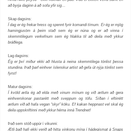
að byrja daginn á að sofa yfir sig…
Skap dagsins:
Í dag er ég frekar hress og spennt fyrir komandi tímum. Er ég er mjög
hamingjusöm á þeim stað sem ég er núna og er að vinna í
skemmtilegum verkefnum sem ég hlakka til að deila með ykkur
bráðlega.
Lag dagsins:
Ég er því miður ekki að hlusta á neina skemmtilega tónlist þessa
stundina. Það þarf einhver íslenskur artist að gefa út nýja tónlist sem
fyrst!
Matur dagsins:
Í kvöld ætla ég að elda með vinum mínum og við ætlum að gera
einhverskonar pastarétt með sveppum og tófu. Síðan í eftirrétt
ætlum við að hafa vegan “skyr” köku. Ef kakan heppnast vel skal ég
deila uppskriftinni með ykkur hérna inná Trendnet!
Það sem stóð uppúr í vikunni:
Ætli það hafi ekki verið að hitta vinkonu mína í hádegismat á Snaps