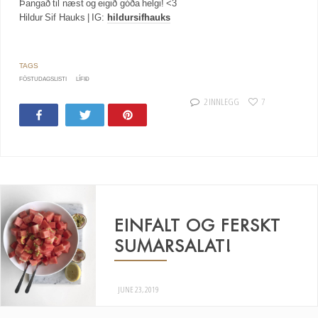
Þangað til næst og eigið góða helgi! <3
Hildur Sif Hauks | IG:
hildursifhauks
FÖSTUDAGSLISTI
LÍFIÐ
2 INNLEGG
7
Share
Tweet
Pin
EINFALT OG FERSKT
SUMARSALAT!
JUNE 23, 2019