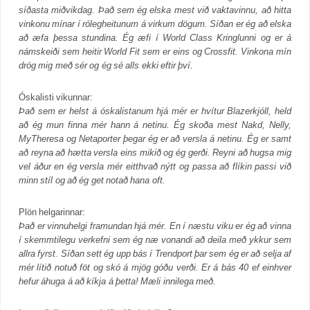
síðasta miðvikdag. Það sem ég elska mest við vaktavinnu, að hitta
vinkonu mínar í rólegheitunum á virkum dögum. Síðan er ég að elska
að æfa þessa stundina. Ég æfi í World Class Kringlunni og er á
námskeiði sem heitir World Fit sem er eins og Crossfit. Vinkona mín
dróg mig með sér og ég sé alls ekki eftir því.
Óskalisti vikunnar:
Það sem er helst á óskalistanum hjá mér er hvítur Blazerkjóll, held
að ég mun finna mér hann á netinu. Ég skoða mest Nakd, Nelly,
MyTheresa og Netaporter þegar ég er að versla á netinu. Ég er samt
að reyna að hætta versla eins mikið og ég gerði. Reyni að hugsa mig
vel áður en ég versla mér eitthvað nýtt og passa að flíkin passi við
minn stíl og að ég get notað hana oft.
Plön helgarinnar:
Það er vinnuhelgi framundan hjá mér. En í næstu viku er ég að vinna
í skemmtilegu verkefni sem ég næ vonandi að deila með ykkur sem
allra fyrst. Síðan sett ég upp bás í Trendport þar sem ég er að selja af
mér lítið notuð föt og skó á mjög góðu verði. Er á bás 40 ef einhver
hefur áhuga á að kíkja á þetta! Mæli innilega með.