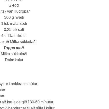
2
egg
1
tsk
vanilludropar
300
g
hveiti
1
tsk
matarsódi
0,25
tsk
salt
4
dl
Daim kúlur
saxað Milka súkkulaði
Toppa með
Milka súkkulaði
Daim kúlur
ykur í nokkrar mínútur.
man.
man.
að kæla deigið í 30-60 mínútur.
tið hendurnar til að rúlla í kúlur.