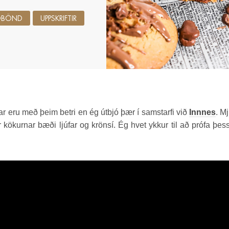
NDBÖND
UPPSKRIFTIR
 eru með þeim betri en ég útbjó þær í samstarfi við
Innnes
. M
kökurnar bæði ljúfar og krönsí. Ég hvet ykkur til að prófa þes