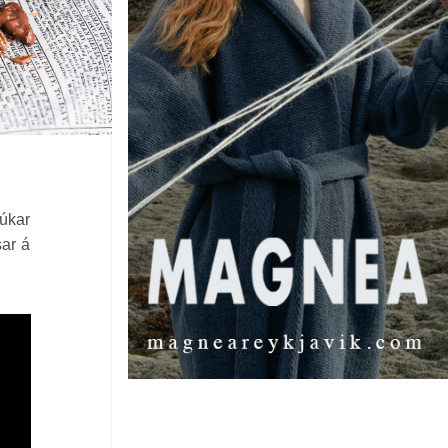
júkar
sar á