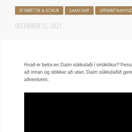
EFTIRRÉTTIR & KÖKUR
SAMSTARF
UPPSKRIFTAMY
DECEMBER 12, 2021
Hvað er betra en Daim súkkulaði í smákökur? Þessar
að innan og stökkar að utan. Daim súkkulaðið gerir 
aðventunni.