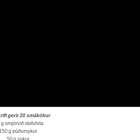
ift gerir 20 smákökur
g
smjör
við stofuhita
150
g
púðursykur
50
g
sykur