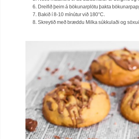
Dreifið þeim á bökunarplötu þakta bökunarpappír
Bakið í 8-10 mínútur við 180°C.
Skreytið með bræddu Milka súkkulaði og söxu