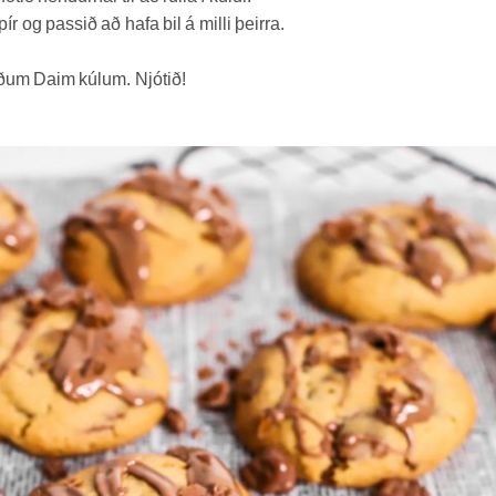
 og passið að hafa bil á milli þeirra.
ðum Daim kúlum. Njótið!