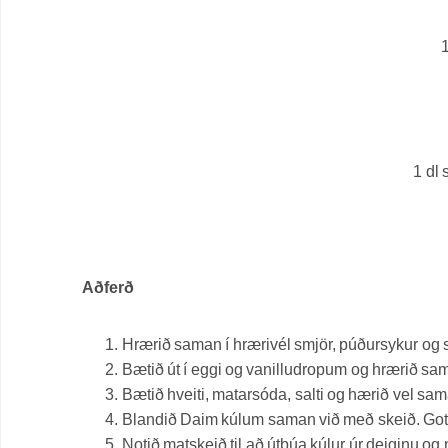
1
dl
Aðferð
Hrærið saman í hrærivél smjör, púðursykur og s
Bætið út í eggi og vanilludropum og hrærið sa
Bætið hveiti, matarsóda, salti og hærið vel sa
Blandið Daim kúlum saman við með skeið. Gott 
Notið matskeið til að útbúa kúlur úr deiginu og no