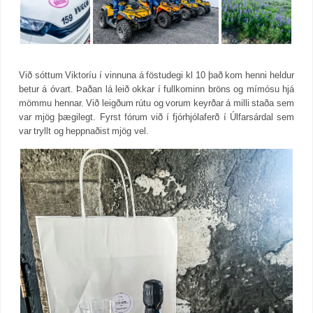
Við sóttum Viktoríu í vinnuna á föstudegi kl 10 það kom henni heldur
betur á óvart. Þaðan lá leið okkar í fullkominn bröns og mímósu hjá
mömmu hennar.
Við leigðum rútu og vorum keyrðar á milli staða sem
var mjög þægilegt. Fyrst fórum við í fjórhjólaferð í Úlfarsárdal sem
var tryllt og heppnaðist mjög vel.