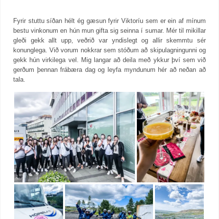
Fyrir stuttu síðan hélt ég gæsun fyrir Viktoríu sem er ein af mínum
bestu vinkonum en hún mun gifta sig seinna í sumar. Mér til mikillar
gleði gekk allt upp, veðrið var yndislegt og allir skemmtu sér
konunglega. Við vorum nokkrar sem stóðum að skipulagningunni og
gekk hún virkilega vel. Mig langar að deila með ykkur því sem við
gerðum þennan frábæra dag og leyfa myndunum hér að neðan að
tala.