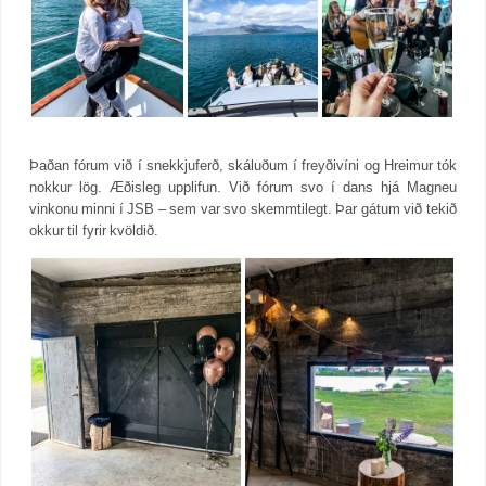
Þaðan fórum við í snekkjuferð, skáluðum í freyðivíni og Hreimur tók
nokkur lög. Æðisleg upplifun. Við fórum svo í dans hjá Magneu
vinkonu minni í JSB – sem var svo skemmtilegt. Þar gátum við tekið
okkur til fyrir kvöldið.