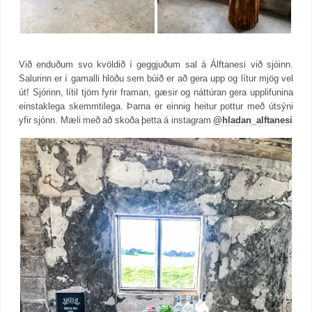
Við enduðum svo kvöldið í geggjuðum sal á Álftanesi við sjóinn.
Salurinn er í gamalli hlöðu sem búið er að gera upp og lítur mjög vel
út! Sjórinn, lítil tjörn fyrir framan, gæsir og náttúran gera upplifunina
einstaklega skemmtilega. Þarna er einnig heitur pottur með útsýni
yfir sjónn. Mæli með að skoða þetta á instagram
@hladan_alftanesi