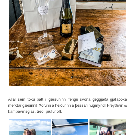
Allar sem tóku þátt í gæsuninni fengu svona geggjaða gjafapoka
merktar gæsinni! Þórunn á heiðurinn á þessari hugmynd! Freyðivín &
kampavínsglas, treo, prufur ofl.