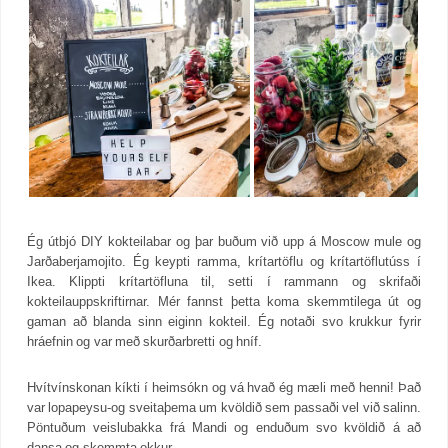
Ég útbjó DIY kokteilabar og þar buðum við upp á Moscow mule og
Jarðaberjamojito. Ég keypti ramma, krítartöflu og krítartöflutúss í
Ikea. Klippti krítartöfluna til, setti í rammann og skrifaði
kokteilauppskriftirnar. Mér fannst þetta koma skemmtilega út og
gaman að blanda sinn eiginn kokteil. Ég notaði svo krukkur fyrir
hráefnin og var með skurðarbretti og hníf.
Hvítvínskonan kíkti í heimsókn og vá hvað ég mæli með henni! Það
var lopapeysu-og sveitaþema um kvöldið sem passaði vel við salinn.
Pöntuðum veislubakka frá Mandi og enduðum svo kvöldið á að
dansa og skemmta okkur.