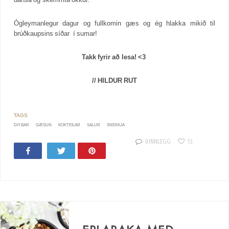
Ógleymanlegur dagur og fullkomin gæs og ég hlakka mikið til
brúðkaupsins síðar í sumar!
Takk fyrir að lesa! <3
// HILDUR RUT
DIY BAR
GÆSUN
KOKTEILAR
SALUR
SNEKKJA
0 INNLEGG
13
Share
Tweet
Pin