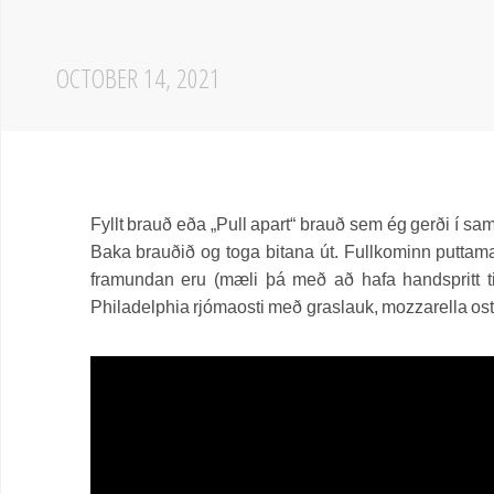
OCTOBER 14, 2021
Fyllt brauð eða „Pull apart“ brauð sem ég gerði í sams
Baka brauðið og toga bitana út. Fullkominn puttam
framundan eru (mæli þá með að hafa handspritt ti
Philadelphia rjómaosti með graslauk, mozzarella osti