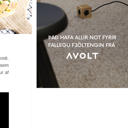
osti.
m sem
r af