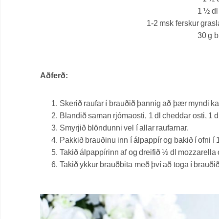
1 ½ dl
1-2 msk ferskur grasl
30 g b
Aðferð:
Skerið raufar í brauðið þannig að þær myndi k
Blandið saman rjómaosti, 1 dl cheddar osti, 1 
Smyrjið blöndunni vel í allar raufarnar.
Pakkið brauðinu inn í álpappír og bakið í ofni í
Takið álpappírinn af og dreifið ½ dl mozzarella o
Takið ykkur brauðbita með því að toga í brauði