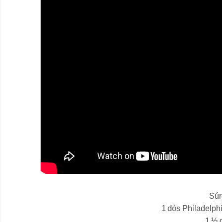
Súr
1 dós Philadelph
1 ½ d