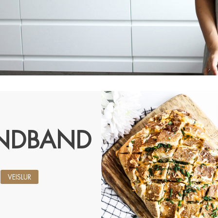
YNDBAND
VEISLUR