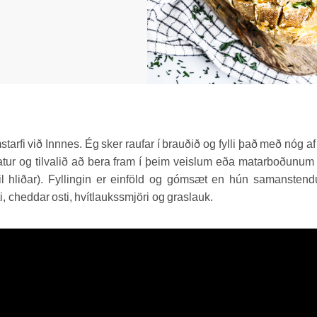
tarfi við Innnes. Ég sker raufar í brauðið og fylli það með nóg af 
atur og tilvalið að bera fram í þeim veislum eða matarboðunu
l hliðar).
Fyllingin er einföld og gómsæt en hún samanstendu
, cheddar osti, hvítlaukssmjöri og graslauk.