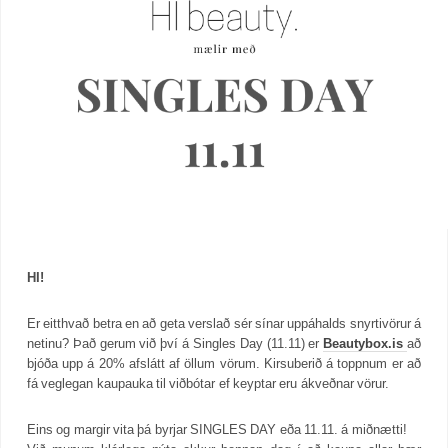
HI!
Er eitthvað betra en að geta verslað sér sínar uppáhalds snyrtivörur á
netinu? Það gerum við því á Singles Day (11.11) er
Beautybox.is
að
bjóða upp á 20% afslátt af öllum vörum. Kirsuberið á toppnum er að
fá veglegan kaupauka til viðbótar ef keyptar eru ákveðnar vörur.
Eins og margir vita þá byrjar SINGLES DAY eða 11.11. á miðnætti!