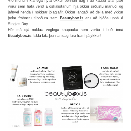
Við munum klárlega nýta okkur þennan dag í að kaupa allar þær
vörur sem hafa verið á óskalistanum hjá okkur síðustu mánuði og
jafnvel henda í nokkrar jólagjafir. Okkur langaði að deila með ykkur
þeim frábæru tilboðum sem
Beautybox.is
eru að bjóða uppá á
Singles Day.
Hér má sjá nokkra veglega kaupauka sem verða í boði inná
Beautybox.is
. Ekki láta þennan dag fara framhjá ykkur!