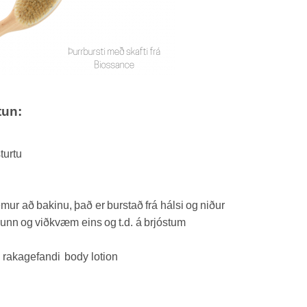
tun:
turtu
emur að bakinu, það er burstað frá hálsi og niður
unn og viðkvæm eins og t.d. á brjóstum
ða rakagefandi body lotion