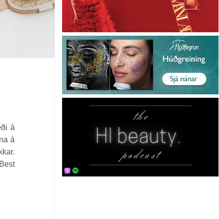
æði á
ina á
kkar.
 Best