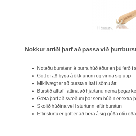
Nokkur atriði þarf að passa við þurrburs
Notaðu burstann á
þurra húð áður en þú ferð í s
Gott er að byrja á ökklunum og vinna sig upp
Mikilvægt er að bursta alltaf í sömu átt
Burstið alltaf í áttina að hjartanu nema þegar k
Gæta þarf að svæðum þar sem húðin er extra þ
Skolið húðina vel í sturtunni eftir burstun
Eftir sturtu er gott er að bera á sig góða olíu e