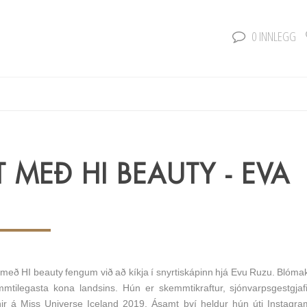
0 INNLEGG
T MEÐ HI BEAUTY - EVA
lit með HI beauty fengum við að kíkja í snyrtiskápinn hjá Evu Ruzu. Bló
mtilegasta kona landsins. Hún er skemmtikraftur, sjónvarpsgestgjaf
r á Miss Universe Iceland 2019. Ásamt því heldur hún úti Instagra