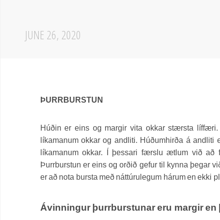
JUNE 26, 2020
ÞURRBURSTUN
Húðin er eins og margir vita okkar stærsta líffær
líkamanum okkar og andliti. Húðumhirða á andliti 
líkamanum okkar. Í þessari færslu ætlum við að fa
Þurrburstun er eins og orðið gefur til kynna þegar
er að nota bursta með náttúrulegum hárum en ekki p
Ávinningur þurrburstunar eru margir en þ