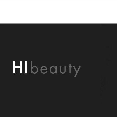
HI
beauty