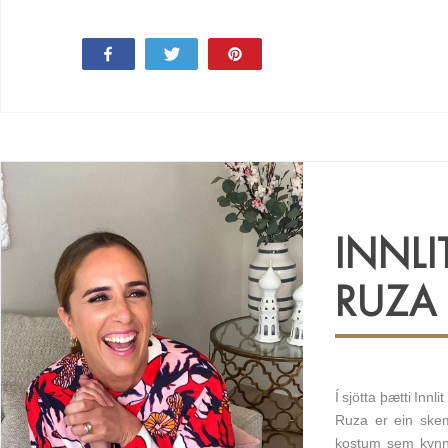
Share
Tweet
Pin
INNLI
RUZA
Í sjötta þætti Inn
Ruza er ein skem
kostum sem kynni