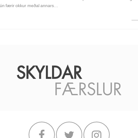
hún færir okkur meðal annars…
SKYLDAR
FÆRSLUR