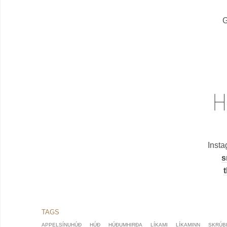
G
Inst
s
APPELSÍNUHÚÐ
HÚÐ
HÚÐUMHIRÐA
LÍKAMI
LÍKAMINN
SKRÚB