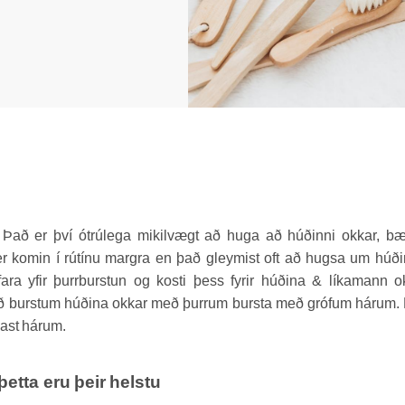
i. Það er því ótrúlega mikilvægt að huga að húðinni okkar, b
er komin í rútínu margra en það gleymist oft að hugsa um húð
ra yfir þurrburstun og kosti þess fyrir húðina & líkamann o
 við burstum húðina okkar með þurrum bursta með grófum hárum.
last hárum.
etta eru þeir helstu