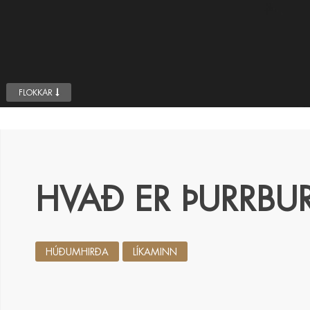
FLOKKAR
HVAÐ ER ÞURRBU
HÚÐUMHIRÐA
LÍKAMINN