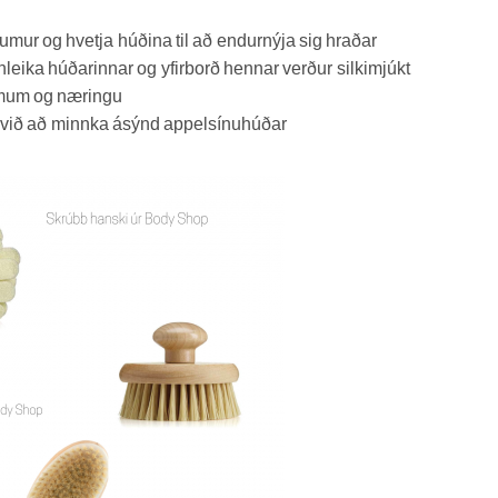
umur og hvetja húðina til að endurnýja sig hraðar
leika húðarinnar og yfirborð hennar verður silkimjúkt
remum og næringu
il við að minnka ásýnd appelsínuhúðar