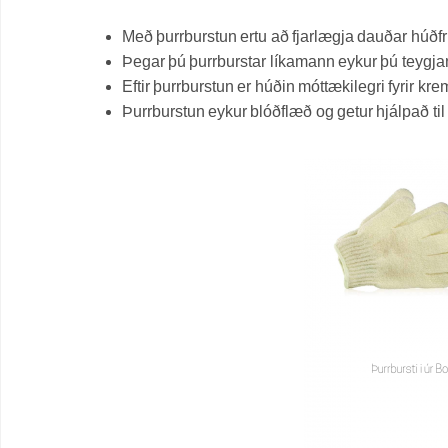
Með þurrburstun ertu að fjarlægja dauðar húðfr
Þegar þú þurrburstar líkamann eykur þú teygjan
Eftir þurrburstun er húðin móttækilegri fyrir k
Þurrburstun eykur blóðflæð og getur hjálpað t