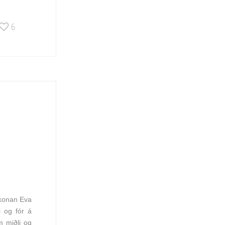
6
makonan Eva
i og fór á
m miðli og