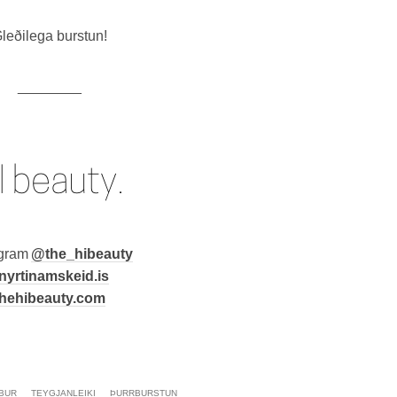
leðilega burstun!
________
agram
@the_hibeauty
nyrtinamskeid.is
thehibeauty.com
BUR
TEYGJANLEIKI
ÞURRBURSTUN