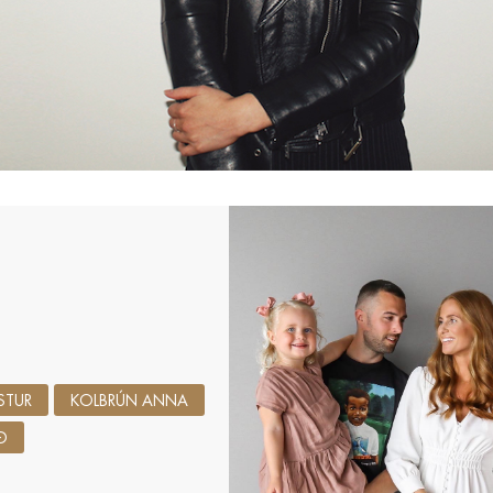
STUR
KOLBRÚN ANNA
Ð