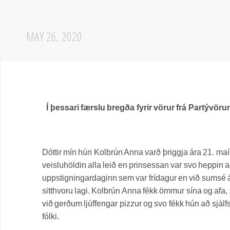
MAY 26, 2020
Í þessari færslu bregða fyrir vörur frá Partý
Dóttir mín hún Kolbrún Anna varð þriggja ára 21. maí
veisluhöldin alla leið en prinsessan var svo heppin a
uppstigningardaginn sem var frídagur en við sumsé ák
sitthvoru lagi. Kolbrún Anna fékk ömmur sína og afa,
við gerðum ljúffengar pizzur og svo fékk hún að sj
fólki.