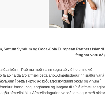
vörum, Sætum Syndum og Coca-Cola European Partners Íslandi
fengnar voru að 
 síðastliðinn. Það má með sanni segja að við höfum tekið
ð fá að halda tvö afmæli þetta árið. Afmælisdagurinn sjálfur var á
váðum í þetta skiptið að bjóða fjölskyldunni okkar og vinum í
 frænkur, frændur og langömmu og langafa til sín á afmælisdagin
álfsögðu afmælisköku. Afmælisdagurinn var dásamlegur með okkar