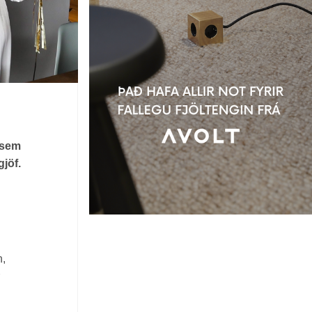
 sem
gjöf.
n,