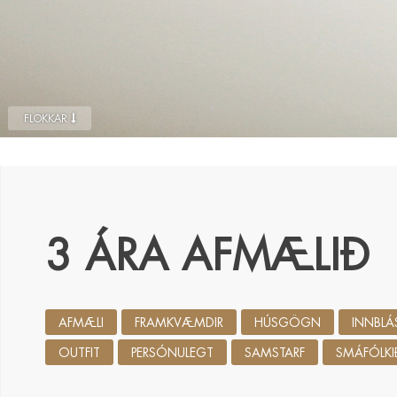
FLOKKAR
3 ÁRA AFMÆLIÐ
AFMÆLI
FRAMKVÆMDIR
HÚSGÖGN
INNBLÁ
OUTFIT
PERSÓNULEGT
SAMSTARF
SMÁFÓLKI